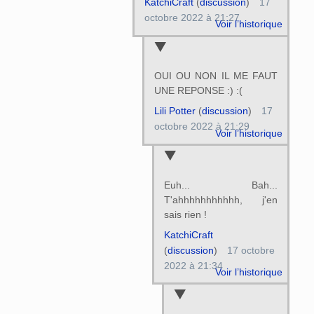
KatchiCraft
(
discussion
)
17
octobre 2022 à 21:27
Voir l’historique
OUI OU NON IL ME FAUT
UNE REPONSE :) :(
Lili Potter
(
discussion
)
17
octobre 2022 à 21:29
Voir l’historique
Euh... Bah...
T'ahhhhhhhhhhh, j'en
sais rien !
KatchiCraft
(
discussion
)
17 octobre
2022 à 21:34
Voir l’historique