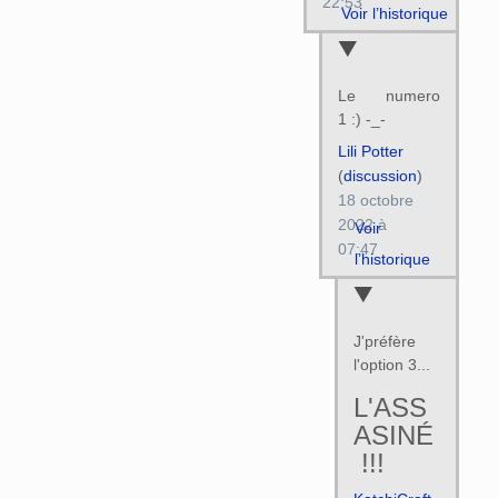
22:53
Voir l’historique
Le numero
1 :) -_-
Lili Potter
(
discussion
)
18 octobre
2022 à
Voir
07:47
l’historique
J'préfère
l'option 3...
L'ASS
ASINÉ
!!!