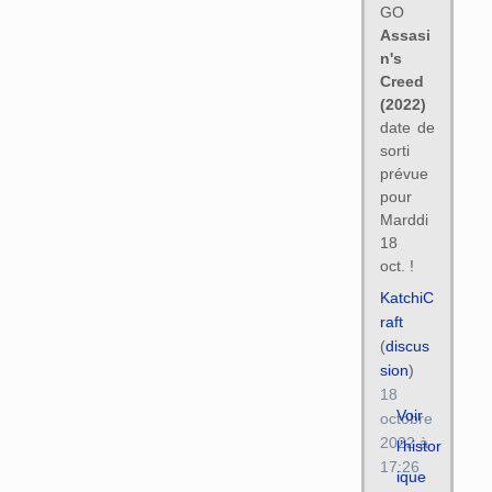
GO
Assasi
n's
Creed
(2022)
date de
sorti
prévue
pour
Marddi
18
oct. !
KatchiC
raft
(
discus
sion
)
18
Voir
octobre
2022 à
l’histor
17:26
ique