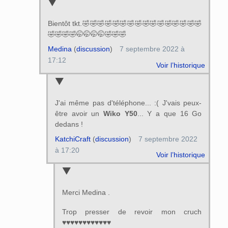
Bientôt tkt.🤣🤣🤣🤣🤣🤣🤣🤣🤣🤣🤣🤣🤣🤣🤣🤣
🤣🤣🤣🤣🤭🤭🤭🤭🤣🤣🤣
Medina
(
discussion
)
7 septembre 2022 à
17:12
Voir l’historique
J'ai même pas d'téléphone... :( J'vais peux-
être avoir un
Wiko Y50
... Y a que 16 Go
dedans !
KatchiCraft
(
discussion
)
7 septembre 2022
à 17:20
Voir l’historique
Merci Medina .
Trop presser de revoir mon cruch
♥♥♥♥♥♥♥♥♥♥♥♥