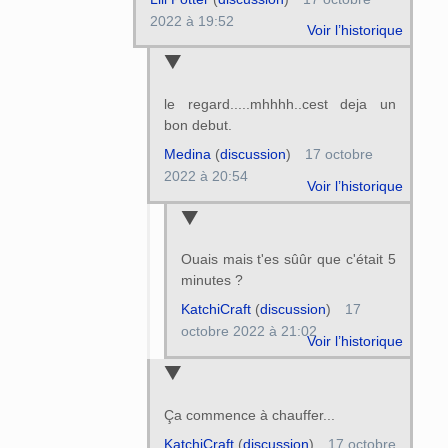
2022 à 19:52
Voir l’historique
le regard.....mhhhh..cest deja un
bon debut.
Medina
(
discussion
)
17 octobre
2022 à 20:54
Voir l’historique
Ouais mais t'es sûûr que c'était 5
minutes ?
KatchiCraft
(
discussion
)
17
octobre 2022 à 21:02
Voir l’historique
Ça commence à chauffer...
KatchiCraft
(
discussion
)
17 octobre