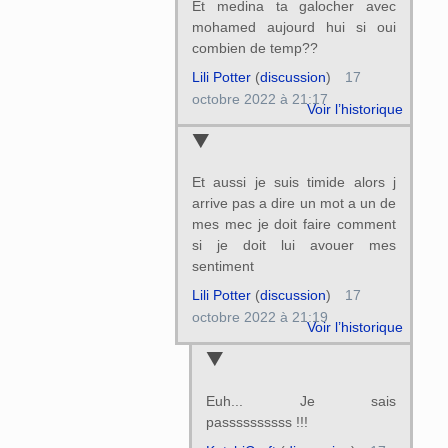
Et medina ta galocher avec
mohamed aujourd hui si oui
combien de temp??
Lili Potter
(
discussion
)
17
octobre 2022 à 21:17
Voir l’historique
Et aussi je suis timide alors j
arrive pas a dire un mot a un de
mes mec je doit faire comment
si je doit lui avouer mes
sentiment
Lili Potter
(
discussion
)
17
octobre 2022 à 21:19
Voir l’historique
Euh... Je sais
passssssssss !!!