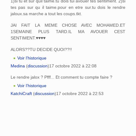
1)si tu et sur quil taime.tu dois tui avouer tes sentiment. 2)si
tes pas sur qu il taime.pour en etre sur.tu dois le rendre
jaloux.sa marche a tout les coups.tkt.
JAI FAIT LA MEME CHOSE AVEC MOHAMED.ET
1SEMAINE PLUS TARD.IL MA AVOUER CEST
SENTIMENT.♥♥♥♥
ALORS??TU DECIDE QUOI??!!
Voir l’historique
Medina
(
discussion
)
17 octobre 2022 à 22:08
Le rendre jalox ? Pfff... Et comment tu compte faire ?
Voir l’historique
KatchiCraft
(
discussion
)
17 octobre 2022 à 22:53