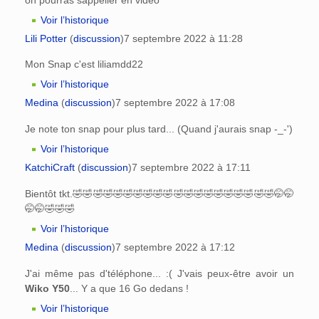
Voir l’historique
Lili Potter
(
discussion
)
7 septembre 2022 à 11:28
Mon Snap c'est liliamdd22
Voir l’historique
Medina
(
discussion
)
7 septembre 2022 à 17:08
Je note ton snap pour plus tard... (Quand j'aurais snap -_-')
Voir l’historique
KatchiCraft
(
discussion
)
7 septembre 2022 à 17:11
Bientôt tkt.🤣🤣🤣🤣🤣🤣🤣🤣🤣🤣🤣🤣🤣🤣🤣🤣🤣🤣🤣🤣🤭🤭
🤭🤭🤣🤣🤣
Voir l’historique
Medina
(
discussion
)
7 septembre 2022 à 17:12
J'ai même pas d'téléphone... :( J'vais peux-être avoir un
Wiko Y50
... Y a que 16 Go dedans !
Voir l’historique