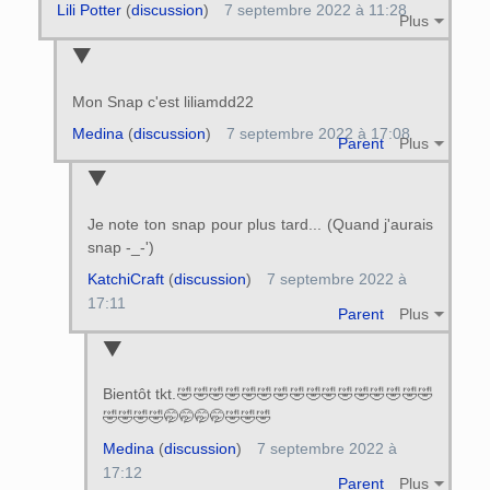
Lili Potter
(
discussion
)
7 septembre 2022 à 11:28
Plus
Mon Snap c'est liliamdd22
Medina
(
discussion
)
7 septembre 2022 à 17:08
Parent
Plus
Je note ton snap pour plus tard... (Quand j'aurais
snap -_-')
KatchiCraft
(
discussion
)
7 septembre 2022 à
17:11
Parent
Plus
Bientôt tkt.🤣🤣🤣🤣🤣🤣🤣🤣🤣🤣🤣🤣🤣🤣🤣🤣
🤣🤣🤣🤣🤭🤭🤭🤭🤣🤣🤣
Medina
(
discussion
)
7 septembre 2022 à
17:12
Parent
Plus