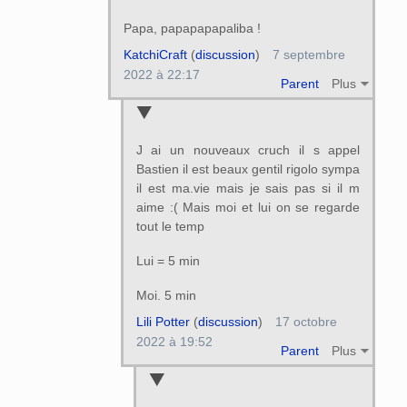
Papa, papapapapaliba !
KatchiCraft
(
discussion
)
7 septembre
2022 à 22:17
Parent
Plus
J ai un nouveaux cruch il s appel
Bastien il est beaux gentil rigolo sympa
il est ma.vie mais je sais pas si il m
aime :( Mais moi et lui on se regarde
tout le temp
Lui = 5 min
Moi. 5 min
Lili Potter
(
discussion
)
17 octobre
2022 à 19:52
Parent
Plus