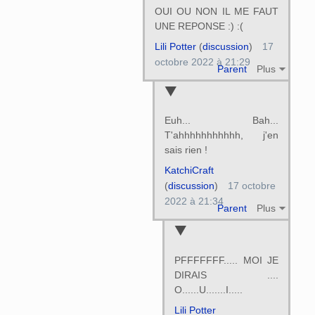
OUI OU NON IL ME FAUT
UNE REPONSE :) :(
Lili Potter
(
discussion
)
17
octobre 2022 à 21:29
Parent
Plus
Euh... Bah...
T'ahhhhhhhhhhh, j'en
sais rien !
KatchiCraft
(
discussion
)
17 octobre
2022 à 21:34
Parent
Plus
PFFFFFFF..... MOI JE
DIRAIS ....
O......U.......I.....
Lili Potter