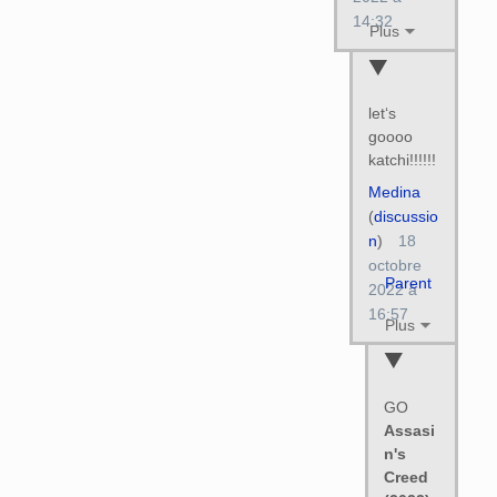
14:32
Plus
let‘s
goooo
katchi!!!!!!
Medina
(
discussio
n
)
18
octobre
Parent
2022 à
16:57
Plus
GO
Assasi
n's
Creed