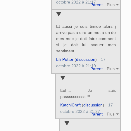
octobre 2022 à 21:17
Parent
Plus
Et aussi je suis timide alors j
arrive pas a dire un mot a un de
mes mec je doit faire comment
si je doit lui avouer mes
sentiment
Lili Potter
(
discussion
)
17
octobre 2022 à 21:19
Parent
Plus
Euh... Je sais
passssssssss !!!
KatchiCraft
(
discussion
)
17
octobre 2022 à 21:27
Parent
Plus