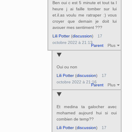
Ben oui c est 5 minute et tout ta l
heure j ai faille tomber sur lui
et.il.as voulu me ratraper :) vous
croyer que demain je doit lui
avouer mes sentiment ???
Lili Potter
(
discussion
)
17
octobre 2022 à 21:13
Parent
Plus
Oui ou non
Lili Potter
(
discussion
)
17
octobre 2022 à 21:16
Parent
Plus
Et medina ta galocher avec
mohamed aujourd hui si oui
combien de temp??
Lili Potter
(
discussion
)
17