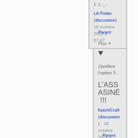
1 :) -_-
Lili Potter
(
discussion
)
18 octobre
Parent
2022 à
07:47
Plus
J'préfère
l'option 3...
L'ASS
ASINÉ
!!!
KatchiCraft
(
discussion
)
18
octobre
Parent
2022 à