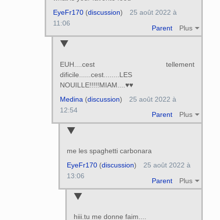
EyeFr170
(
discussion
)
25 août 2022 à
11:06
Parent
Plus
EUH....cest tellement
dificile......cest........LES
NOUILLE!!!!!MIAM....♥♥
Medina
(
discussion
)
25 août 2022 à
12:54
Parent
Plus
me les spaghetti carbonara
EyeFr170
(
discussion
)
25 août 2022 à
13:06
Parent
Plus
hiii.tu me donne faim....