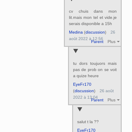
cv chuis dans mon
lit.mais mon tel et vide.je
serais disponible a 15h
Medina
(
discussion
)
26
août 2022 à 12:56
Parent
Plus
tu dors toujuors mais
pas de prob on se voit
a quize heure
EyeFr170
(
discussion
)
26 août
2022 à 13:04
Parent
Plus
salut t la ??
EyeFr170