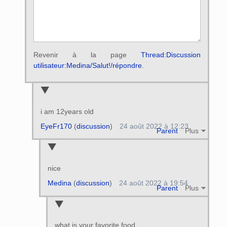
Revenir à la page
Thread:Discussion
utilisateur:Medina/Salut!/répondre
.
i am 12years old
EyeFr170
(
discussion
)
24 août 2022 à 12:23
Parent
Plus
nice
Medina
(
discussion
)
24 août 2022 à 19:54
Parent
Plus
what is your favorite food