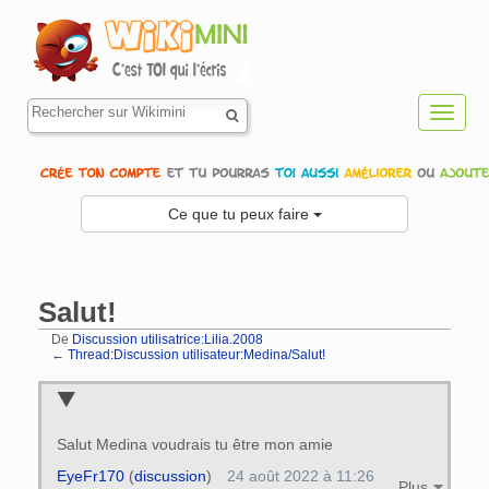
Toggl
navig
Ce que tu peux faire
Salut!
De
Discussion utilisatrice:Lilia.2008
←
Thread:Discussion utilisateur:Medina/Salut!
Aller à :
navigation
,
rechercher
Salut Medina voudrais tu être mon amie
EyeFr170
(
discussion
)
24 août 2022 à 11:26
Plus