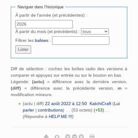
Naviguer dans l’historique
À partir de l'année (et précédentes) :
À partir du mois (et précédents) :
Filtrer les
balises
:
Diff de sélection : cochez les boîtes radio des versions à
comparer et appuyez sur entrée ou sur le bouton en bas.
Légende:
(actu)
= différence avec la dernière version,
(diff)
= différence avec la précédente version,
m
=
modification mineure.
(actu | diff)
22 août 2022 à 12:50
‎
KatchiCraft
(
Lui
parler
|
contributions
)
‎
. .
(53 octets)
(+53)
‎
. .
(Répondre à
HELP ME !!!
)