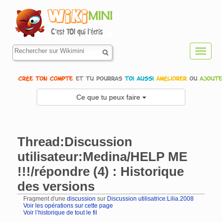
Toggl
navig
Ce que tu peux faire
Thread:Discussion
utilisateur:Medina/HELP ME
!!!/répondre (4) : Historique
des versions
Fragment d'une
discussion
sur
Discussion utilisatrice:Lilia.2008
Voir les opérations sur cette page
Voir l’historique de tout le fil
Aller à :
navigation
,
rechercher