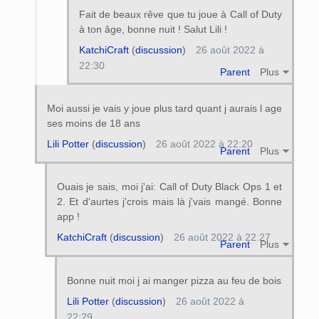
Fait de beaux rêve que tu joue à Call of Duty
à ton âge, bonne nuit ! Salut Lili !
KatchiCraft
(
discussion
)
26 août 2022 à
22:30
Parent
Plus
Moi aussi je vais y joue plus tard quant j aurais l age
ses moins de 18 ans
Lili Potter
(
discussion
)
26 août 2022 à 22:20
Parent
Plus
Ouais je sais, moi j'ai: Call of Duty Black Ops 1 et
2. Et d'aurtes j'crois mais là j'vais mangé. Bonne
app !
KatchiCraft
(
discussion
)
26 août 2022 à 22:27
Parent
Plus
Bonne nuit moi j ai manger pizza au feu de bois
Lili Potter
(
discussion
)
26 août 2022 à
22:29