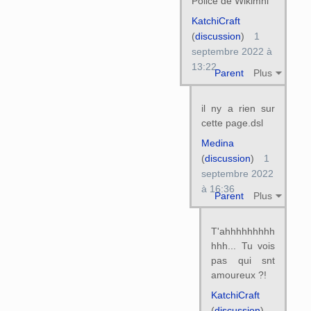
Police de Wikimni
KatchiCraft
(
discussion
)
1
septembre 2022 à
13:22
Parent
Plus
il ny a rien sur
cette page.dsl
Medina
(
discussion
)
1
septembre 2022
à 16:36
Parent
Plus
T'ahhhhhhhhh
hhh... Tu vois
pas qui snt
amoureux ?!
KatchiCraft
(
discussion
)