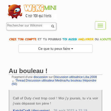
Toggl
navig
Ce que tu peux faire
Au bouleau !
Fragment d'une
discussion
sur
Discussion utilisatrice:Lilia.2008
←
Thread:Discussion utilisateur:Medina/Au bouleau !/répondre
(50)
Aller à :
navigation
,
rechercher
Call of Duty c'est trop cool ! Moi j'y jourais, tu v'a voir
j'vais dépassé ton père !
KatchiCraft
(
discussion
)
26 août 2022 à 22:19