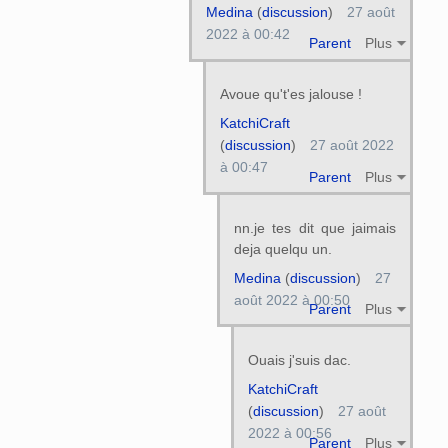
Medina
(
discussion
)
27 août
2022 à 00:42
Parent
Plus
Avoue qu't'es jalouse !
KatchiCraft
(
discussion
)
27 août 2022
à 00:47
Parent
Plus
nn.je tes dit que jaimais
deja quelqu un.
Medina
(
discussion
)
27
août 2022 à 00:50
Parent
Plus
Ouais j'suis dac.
KatchiCraft
(
discussion
)
27 août
2022 à 00:56
Parent
Plus