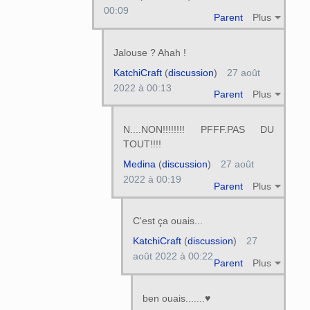
00:09
Parent
Plus
Jalouse ? Ahah !
KatchiCraft
(
discussion
)
27 août
2022 à 00:13
Parent
Plus
N....NON!!!!!!!! PFFF.PAS DU
TOUT!!!!
Medina
(
discussion
)
27 août
2022 à 00:19
Parent
Plus
C'est ça ouais...
KatchiCraft
(
discussion
)
27
août 2022 à 00:22
Parent
Plus
ben ouais.......♥