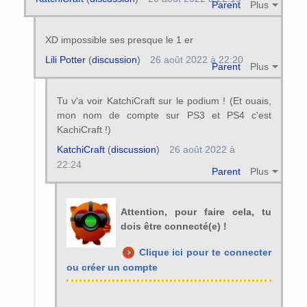
Parent
Plus
XD impossible ses presque le 1 er
Lili Potter
(
discussion
)
26 août 2022 à 22:20
Parent
Plus
Tu v'a voir KatchiCraft sur le podium ! (Et ouais,
mon nom de compte sur PS3 et PS4 c'est
KachiCraft !)
KatchiCraft
(
discussion
)
26 août 2022 à
22:24
Parent
Plus
Attention, pour faire cela, tu
dois être connecté(e) !
Clique ici pour te connecter
ou créer un compte