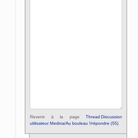
Revenir à la page
Thread:Discussion
utilisateur:Medina/Au bouleau !/répondre (55)
.