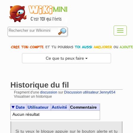
Toggl
navig
Ce que tu peux faire
Historique du fil
Fragment d'une
discussion
sur
Discussion utilisateur:Jenny654
Visualiser un historique
Aller à :
navigation
,
rechercher
Date
Utilisateur
Activité
Commentaire
Aucun résultat
Si tu veux le bloque appuie sur le bouton alerte et tu