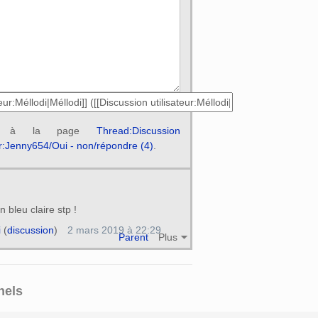
ir à la page
Thread:Discussion
ur:Jenny654/Oui - non/répondre (4)
.
n bleu claire stp !
i
(
discussion
)
2 mars 2019 à 22:29
Parent
Plus
nels