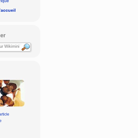
rique
’accueil
er
rticle
e