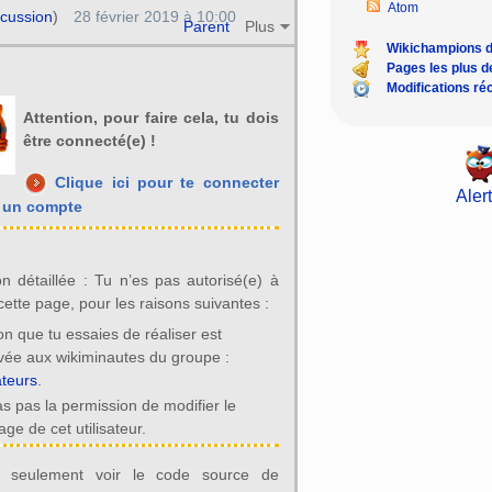
Atom
scussion
)
28 février 2019 à 10:00
Parent
Plus
Wikichampions 
Pages les plus 
Modifications ré
Attention, pour faire cela, tu dois
être connecté(e) !
Clique ici pour te connecter
Alert
r un compte
on détaillée : Tu n’es pas autorisé(e) à
cette page, pour les raisons suivantes :
ion que tu essaies de réaliser est
vée aux wikiminautes du groupe :
ateurs
.
as pas la permission de modifier le
ge de cet utilisateur.
 seulement voir le code source de