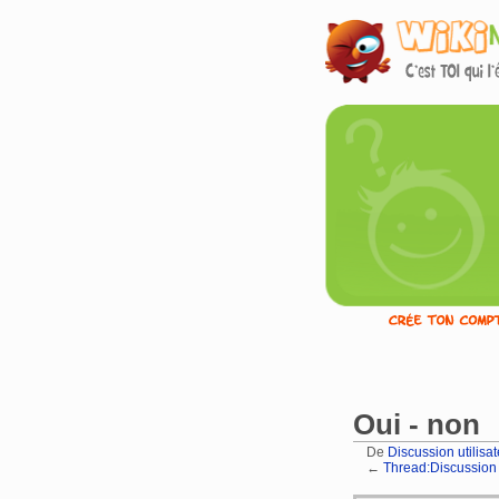
Oui - non
De
Discussion utilis
←
Thread:Discussion 
Aller à :
navigation
,