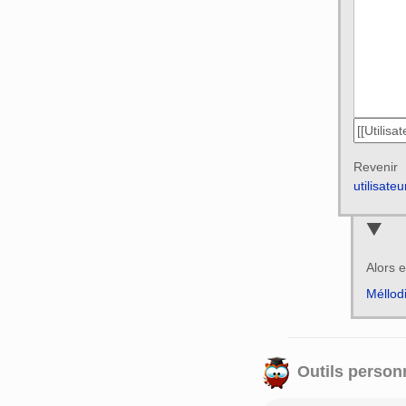
Reven
utilisate
Alors e
Méllod
Outils person