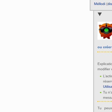
Méllodi
(
di
ou crée
Explicati
modifier 
L’act
réser
Utilis
Tu n'
messa
Tu peux