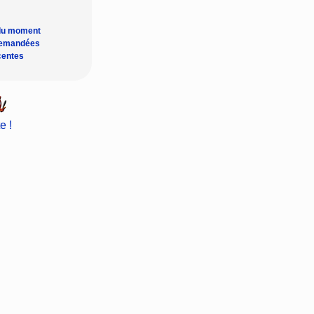
du moment
demandées
centes
e !