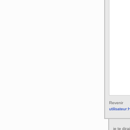
Reven
utilisateur
je te dir