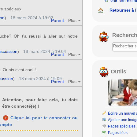
Voir son histo
re spéciaux
Retourner à l
ion
)
18 mars 2024 à 19:02
Parent
Plus
Recherch
ouche? Oh t'a réussi à aller sur notre
iscussion
)
18 mars 2024 à 19:04
Parent
Plus
 Ouais c’est cool !
Outils
cussion
)
18 mars 2024 à 19:09
Parent
Plus
Attention, pour faire cela, tu dois
être connecté(e) !
Écrire un nouvel a
Clique ici pour te connecter ou
Ajouter une imag
compte
Pages spéciales
Pages liées