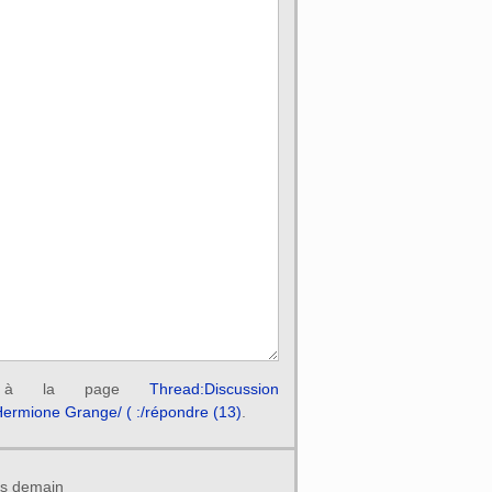
ir à la page
Thread:Discussion
:Hermione Grange/ ( :/répondre (13)
.
ais demain