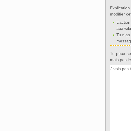
Explicatio
modifier ce
L’action
aux wik
Tu n'as
message
Tu peux seu
mais pas le