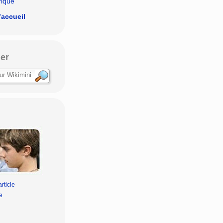
rique
’accueil
er
rticle
e