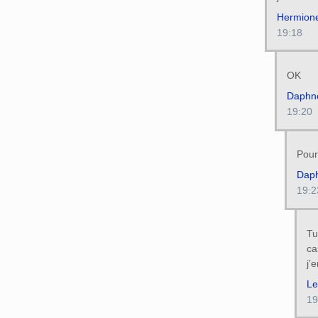
Hermion
19:18
OK
Daphn
19:20
Pour
Dap
19:2
Tu
ca
j’
Le
19