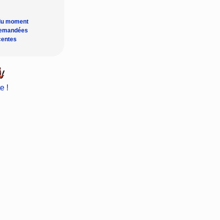
du moment
demandées
centes
e !