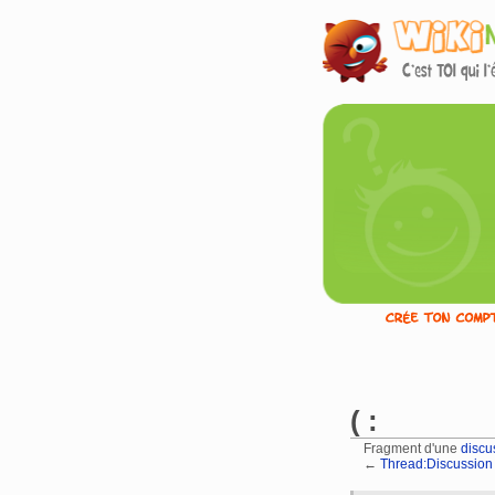
( :
Fragment d'une
discu
←
Thread:Discussion 
Aller à :
navigation
,