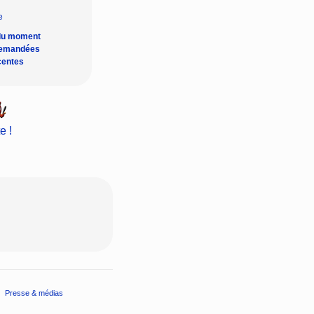
du moment
demandées
centes
e !
Presse & médias