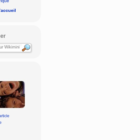
rique
’accueil
er
rticle
e