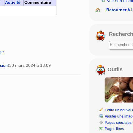
Voir son histo
r
Activité
Commentaire
Retourner à l
Recherch
age
sion
)
30 mars 2024 à 18:09
Outils
Écrire un nouvel a
Ajouter une imag
Pages spéciales
Pages liées