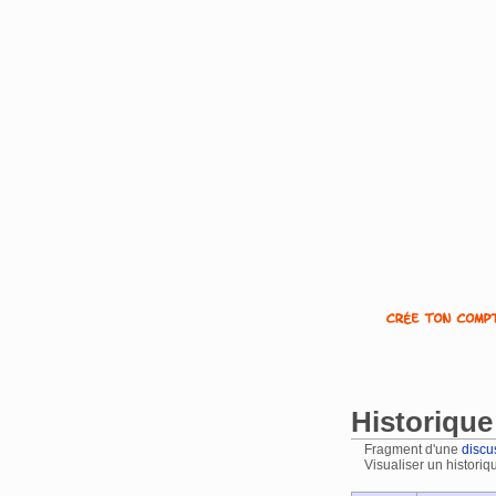
Historique 
Fragment d'une
discu
Visualiser un historiq
Aller à :
navigation
,