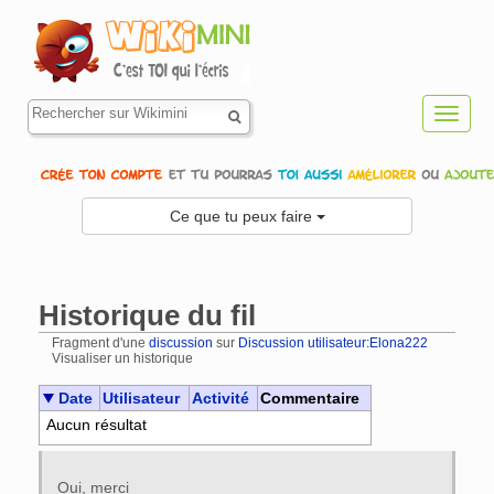
Toggl
navig
Ce que tu peux faire
Historique du fil
Fragment d'une
discussion
sur
Discussion utilisateur:Elona222
Visualiser un historique
Aller à :
navigation
,
rechercher
Date
Utilisateur
Activité
Commentaire
Aucun résultat
Oui, merci