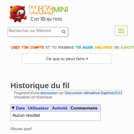
Toggl
navig
Ce que tu peux faire
Historique du fil
Fragment d'une
discussion
sur
Discussion utilisatrice:Daphné2013
Visualiser un historique
Aller à :
navigation
,
rechercher
Date
Utilisateur
Activité
Commentaire
Aucun résultat
Abuse-pas!