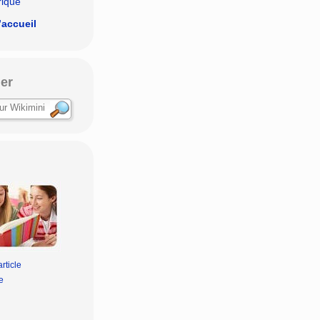
rique
’accueil
er
rticle
e