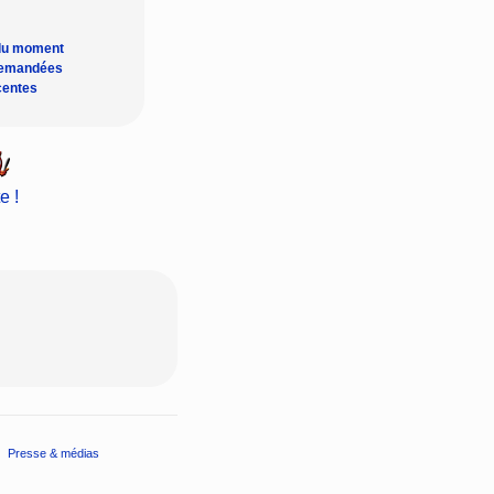
du moment
demandées
centes
e !
Presse & médias