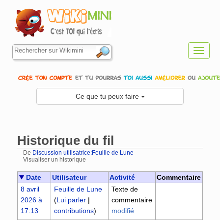
Toggl
navig
Ce que tu peux faire
Historique du fil
De
Discussion utilisatrice:Feuille de Lune
Visualiser un historique
Aller à :
navigation
,
rechercher
Date
Utilisateur
Activité
Commentaire
8 avril
Feuille de Lune
Texte de
2026 à
(
Lui parler
|
commentaire
17:13
contributions
)
modifié