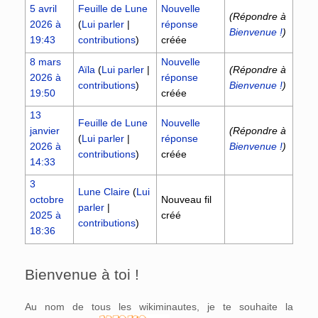
5 avril
Feuille de Lune
Nouvelle
(Répondre à
2026 à
(
Lui parler
|
réponse
Bienvenue !
)
19:43
contributions
)
créée
8 mars
Nouvelle
Aïla
(
Lui parler
|
(Répondre à
2026 à
réponse
contributions
)
Bienvenue !
)
19:50
créée
13
Feuille de Lune
Nouvelle
janvier
(Répondre à
(
Lui parler
|
réponse
2026 à
Bienvenue !
)
contributions
)
créée
14:33
3
Lune Claire
(
Lui
octobre
Nouveau fil
parler
|
2025 à
créé
contributions
)
18:36
Bienvenue à toi !
Au nom de tous les wikiminautes, je te souhaite la