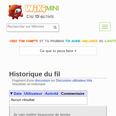
Toggl
navig
Ce que tu peux faire
Historique du fil
Fragment d'une
discussion
sur
Discussion utilisateur:Aïla
Visualiser un historique
Aller à :
navigation
,
rechercher
Date
Utilisateur
Activité
Commentaire
Aucun résultat
Je vais mettre beaucoup de temps.