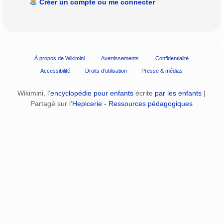
Créer un compte ou me connecter
À propos de Wikimini
Avertissements
Confidentialité
Accessibilité
Droits d'utilisation
Presse & médias
Wikimini, l’
encyclopédie pour enfants
écrite
par les enfants
|
Partagé sur l’
Hepicerie - Ressources pédagogiques