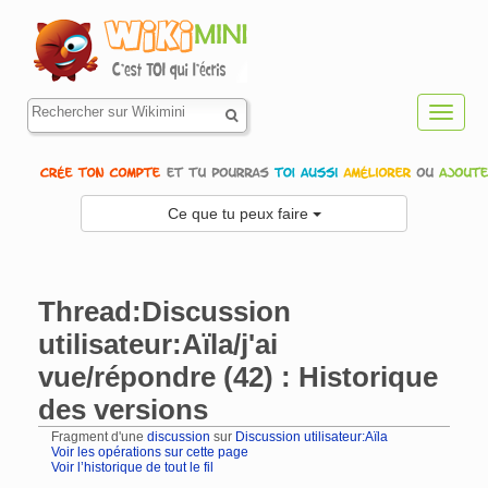
Toggl
navig
Ce que tu peux faire
Thread:Discussion
utilisateur:Aïla/j'ai
vue/répondre (42) : Historique
des versions
Fragment d'une
discussion
sur
Discussion utilisateur:Aïla
Voir les opérations sur cette page
Voir l’historique de tout le fil
Aller à :
navigation
,
rechercher