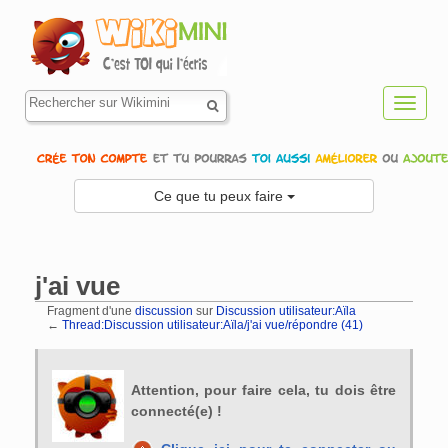
Toggl
navig
Ce que tu peux faire
j'ai vue
Fragment d'une
discussion
sur
Discussion utilisateur:Aïla
←
Thread:Discussion utilisateur:Aïla/j'ai vue/répondre (41)
Aller à :
navigation
,
rechercher
Attention, pour faire cela, tu dois être
connecté(e) !