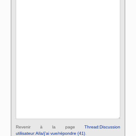
Revenir à la page
Thread:Discussion
utilisateur:Aïla/j'ai vue/répondre (41)
.