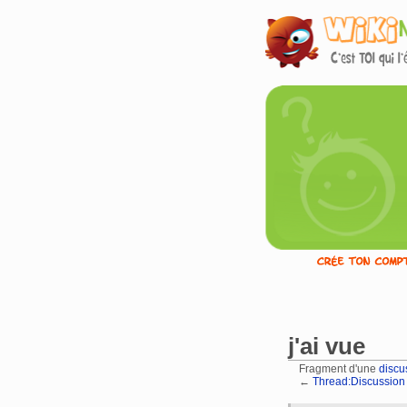
j'ai vue
Fragment d'une
discu
←
Thread:Discussion u
Aller à :
navigation
,