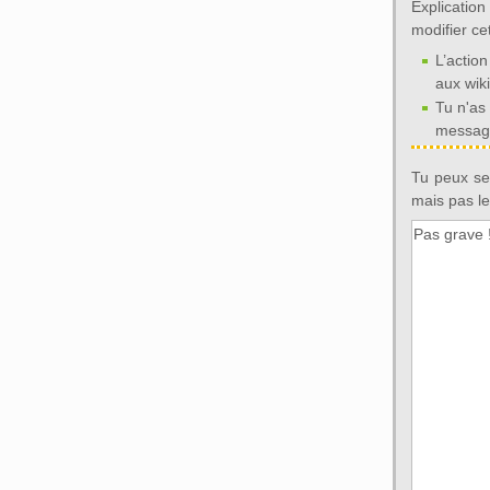
Explicatio
modifier ce
L’action
aux wik
Tu n'as
message
Tu peux seu
mais pas le