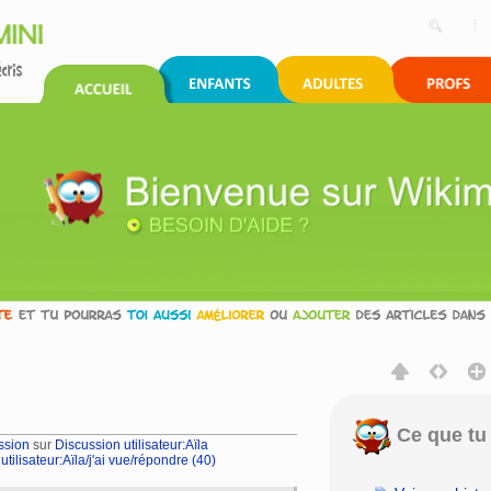
Ce que tu 
ssion
sur
Discussion utilisateur:Aïla
tilisateur:Aïla/j'ai vue/répondre (40)
rechercher