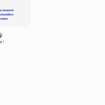
du moment
demandées
centes
e !