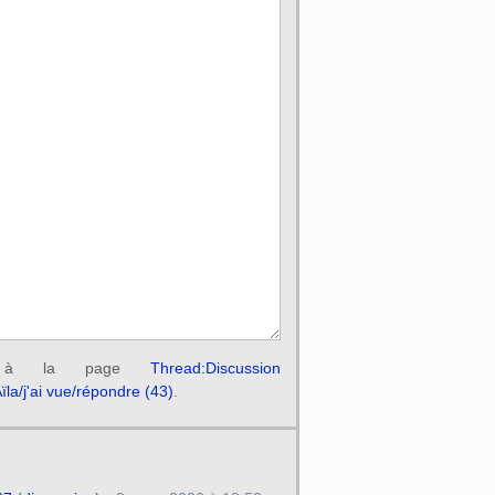
ir à la page
Thread:Discussion
Aïla/j'ai vue/répondre (43)
.