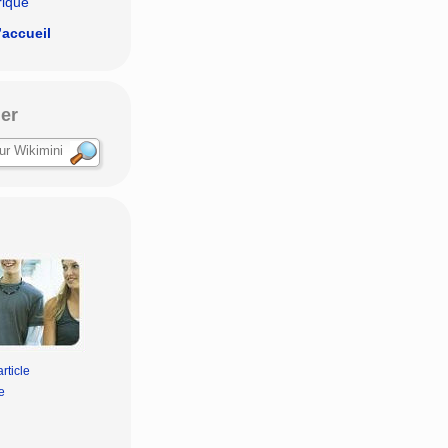
rique
’accueil
er
rticle
e