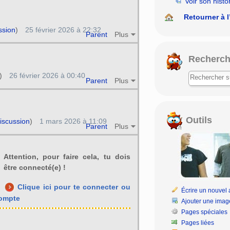
Voir son histo
Retourner à l
ssion
)
25 février 2026 à 22:32
Parent
Plus
Recherch
)
26 février 2026 à 00:40
Parent
Plus
Outils
iscussion
)
1 mars 2026 à 11:09
Parent
Plus
Attention, pour faire cela, tu dois
être connecté(e) !
Clique ici pour te connecter ou
Écrire un nouvel a
compte
Ajouter une imag
Pages spéciales
Pages liées