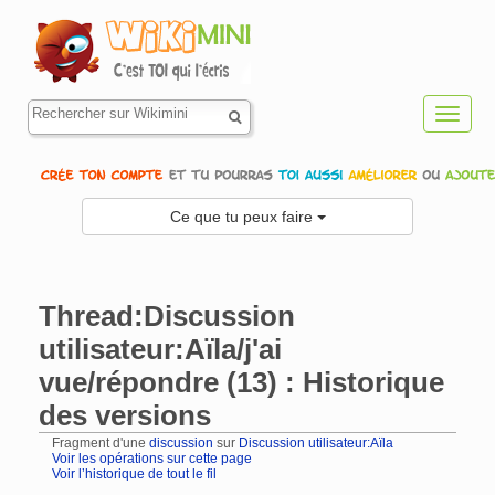
Toggl
navig
Ce que tu peux faire
Thread:Discussion
utilisateur:Aïla/j'ai
vue/répondre (13) : Historique
des versions
Fragment d'une
discussion
sur
Discussion utilisateur:Aïla
Voir les opérations sur cette page
Voir l’historique de tout le fil
Aller à :
navigation
,
rechercher