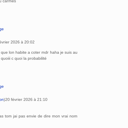
au carmes
age
évrier 2026 à 20:02
s que lon habite a coter mdr haha je suis au
oiii c quoi la probabilité
age
on
)
20 février 2026 à 21:10
pas tom jai pas envie de dire mon vrai nom