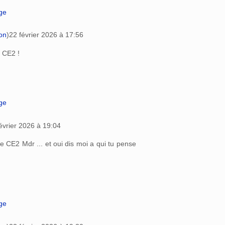
age
on
)
22 février 2026 à 17:56
 CE2 !
age
évrier 2026 à 19:04
 CE2 Mdr ... et oui dis moi a qui tu pense
age