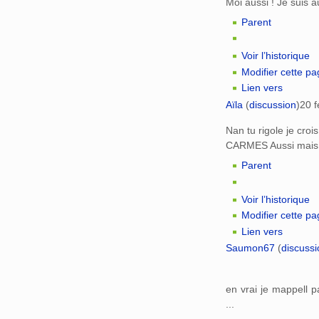
Moi aussi ! Je suis 
Parent
Voir l’historique
Modifier cette p
Lien vers
Aïla
(
discussion
)
20 f
Nan tu rigole je croi
CARMES Aussi mais qu
Parent
Voir l’historique
Modifier cette p
Lien vers
Saumon67
(
discussi
en vrai je mappell 
...