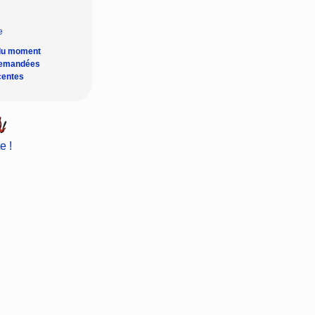
du moment
demandées
centes
e !