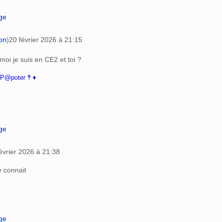
age
on
)
20 février 2026 à 21:15
moi je suis en CE2 et toi ?
P@poter ‽ ♦
age
évrier 2026 à 21:38
 connait
age