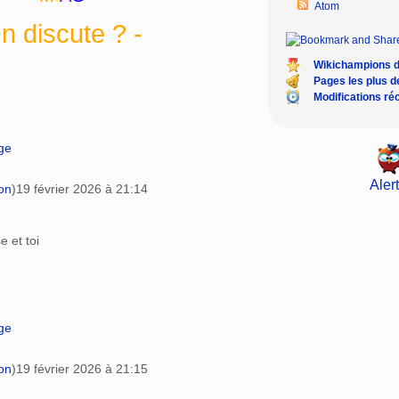
Atom
n discute ? -
Wikichampions 
Pages les plus 
Modifications ré
age
Alert
on
)
19 février 2026 à 21:14
e et toi
age
on
)
19 février 2026 à 21:15