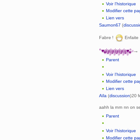
Voir l’historique
Modifier cette p
Lien vers
Saumon67
(
discussi
Fabre !
Enfaite 
°♥ɱ̍ɱ̍ɱ̍ɱ̍ɱ̍♥°
→
Parent
Voir l’historique
Modifier cette p
Lien vers
Aïla
(
discussion
)
20 f
aahh la mm nn on se
Parent
Voir l’historique
Modifier cette p