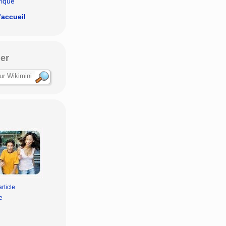
rique
’accueil
er
rticle
e