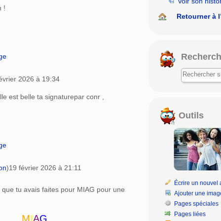
Voir son histo
 !
Retourner à l
Recherch
age
évrier 2026 à 19:34
lle est belle ta signaturepar conr ,
Outils
age
on
)
19 février 2026 à 21:11
Écrire un nouvel a
re que tu avais faites pour MIAG pour une
Ajouter une imag
Pages spéciales
Pages liées
M
I
A
G