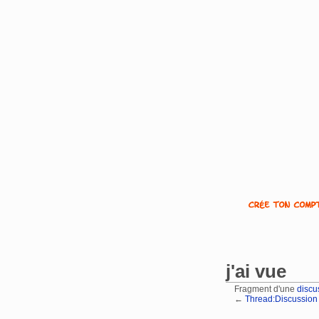
j'ai vue
Fragment d'une
discu
←
Thread:Discussion u
Aller à :
navigation
,