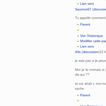
Lien vers
Saumon67
(
discussi
Tu appelle comment
Parent
Voir l’historique
Modifier cette p
Lien vers
Aïla
(
discussion
)
22 f
je sais pas si je peux
Moi je te connais si
dis qui ??
et oui ahah c moi ma
sache
Parent