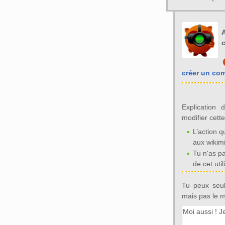
A
c
créer un co
Explication 
modifier cett
L’action q
aux wikim
Tu n'as p
de cet util
Tu peux seul
mais pas le mo