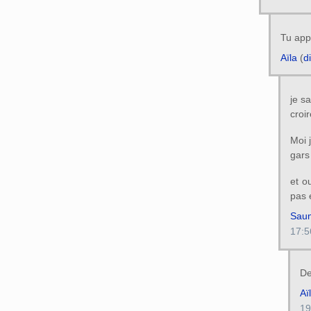
Tu app
Aïla
(
d
je s
croir
Moi j
gars
et o
pas 
Sau
17:5
De
Aï
19