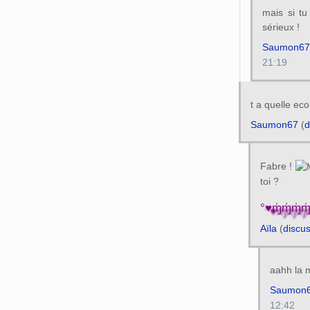
mais si tu
sérieux !
Saumon67
21:19
t a quelle ec
Saumon67
(
d
Fabre !
toi ?
°♥ɱ̍ɱ̍ɱ̍ɱ
Aïla
(
discu
aahh la 
Saumon
12:42