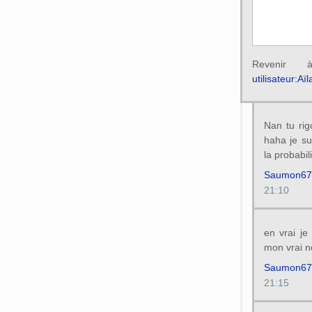
Reveni
utilisateur:Aï
Nan tu rig
haha je su
la probabil
Saumon67
21:10
en vrai je
mon vrai n
Saumon67
21:15