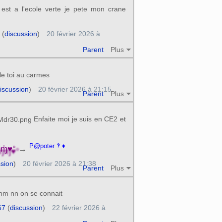
 est a l'ecole verte je pete mon crane
(
discussion
)
20 février 2026 à
Parent
Plus
ole toi au carmes
iscussion
)
20 février 2026 à 21:15
Parent
Plus
Enfaite moi je suis en CE2 et
P@poter ‽ ♦
̍ɱ̍♥°
→
ssion
)
20 février 2026 à 21:38
Parent
Plus
mm nn on se connait
67
(
discussion
)
22 février 2026 à