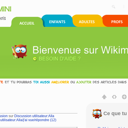
Ce que tu 
ssion
sur
Discussion utilisateur:Aïla
tilisateur:Aïla/j'ai vue/répondre (12)
rechercher