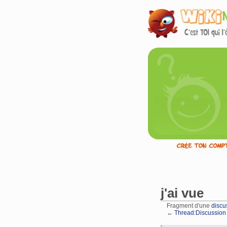
j'ai vue
Fragment d'une
discu
←
Thread:Discussion u
Aller à :
navigation
,