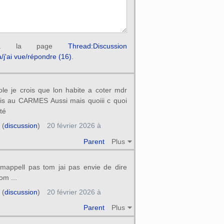
r à la page
Thread:Discussion
la/j'ai vue/répondre (16)
.
ole je crois que lon habite a coter mdr
is au CARMES Aussi mais quoiii c quoi
ité
(
discussion
)
20 février 2026 à
Parent
Plus
 mappell pas tom jai pas envie de dire
om ...
(
discussion
)
20 février 2026 à
Parent
Plus