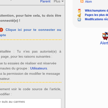
Parent
Plus
Atom
Wikichampions 
Pages les plus 
ttention, pour faire cela, tu dois être
Modifications ré
onnecté(e) !
Clique ici pour te connecter ou
mpte
Alert
détaillée : Tu n’es pas autorisé(e) à
e page, pour les raisons suivantes :
ue tu essaies de réaliser est réservée
inautes du groupe :
Utilisateurs
.
as la permission de modifier le message
isateur.
ement voir le code source de l’article,
difier :