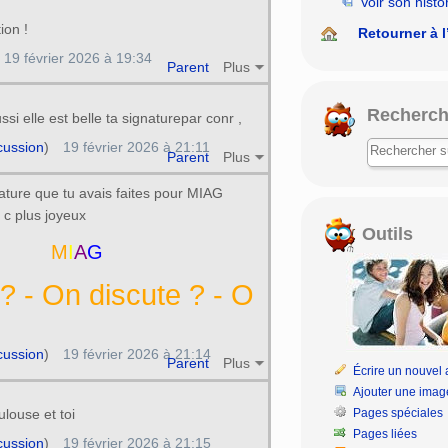
Voir son histo
ion !
Retourner à l
19 février 2026 à 19:34
Parent
Plus
Recherch
ssi elle est belle ta signaturepar conr ,
cussion
)
19 février 2026 à 21:11
Parent
Plus
nature que tu avais faites pour MIAG
 c plus joyeux
Outils
M
I
A
G
? - On discute ? - On discute ? - On
cussion
)
19 février 2026 à 21:14
Parent
Plus
Écrire un nouvel a
Ajouter une imag
Pages spéciales
ulouse et toi
Pages liées
cussion
)
19 février 2026 à 21:15