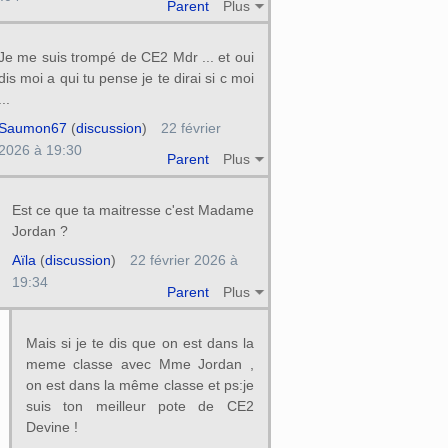
Parent
Plus
Je me suis trompé de CE2 Mdr ... et oui
dis moi a qui tu pense je te dirai si c moi
...
Saumon67
(
discussion
)
22 février
2026 à 19:30
Parent
Plus
Est ce que ta maitresse c'est Madame
Jordan ?
Aïla
(
discussion
)
22 février 2026 à
19:34
Parent
Plus
Mais si je te dis que on est dans la
meme classe avec Mme Jordan ,
on est dans la même classe et ps:je
suis ton meilleur pote de CE2
Devine !