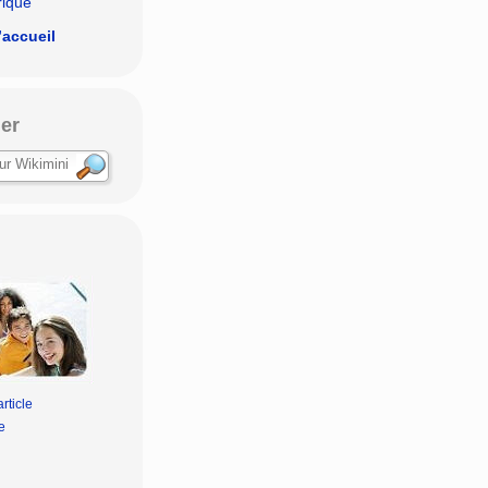
rique
’accueil
er
 discute ? - On discute ? - On discu
rticle
e