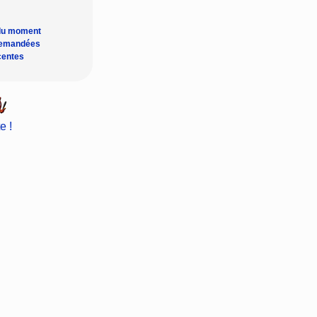
du moment
demandées
centes
e !