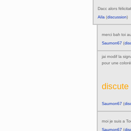
Dacc alors félicitat
Aïla
(
discussion
)
merci bah toi au
Saumon67
(
dis
jai modif la sig
pour une coloré
iscute 
Saumon67
(
dis
moi je suis a To
Saumon67
(
dis