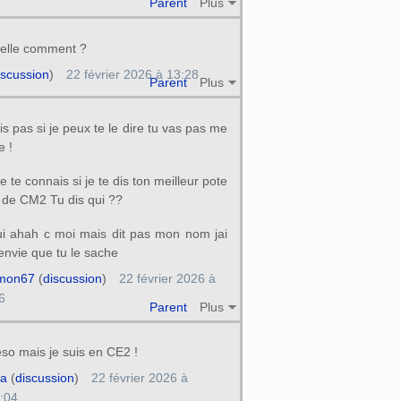
Parent
Plus
elle comment ?
iscussion
)
22 février 2026 à 13:28
Parent
Plus
ais pas si je peux te le dire tu vas pas me
e !
e te connais si je te dis ton meilleur pote
 de CM2 Tu dis qui ??
ui ahah c moi mais dit pas mon nom jai
envie que tu le sache
mon67
(
discussion
)
22 février 2026 à
6
Parent
Plus
so mais je suis en CE2 !
la
(
discussion
)
22 février 2026 à
:04