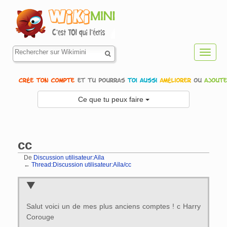
Toggl
navig
Ce que tu peux faire
cc
De
Discussion utilisateur:Aïla
←
Thread:Discussion utilisateur:Aïla/cc
Aller à :
navigation
,
rechercher
Salut voici un de mes plus anciens comptes ! c Harry
Corouge