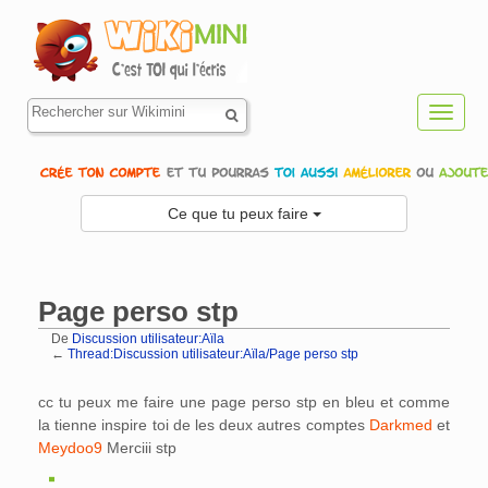
Toggl
navig
Ce que tu peux faire
Page perso stp
De
Discussion utilisateur:Aïla
←
Thread:Discussion utilisateur:Aïla/Page perso stp
Aller à :
navigation
,
rechercher
cc tu peux me faire une page perso stp en bleu et comme
la tienne inspire toi de les deux autres comptes
Darkmed
et
Meydoo9
Merciii stp