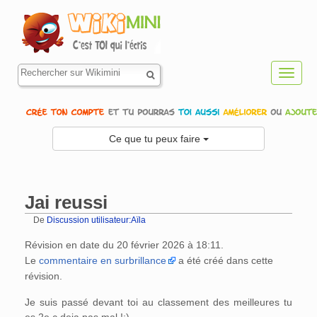
Toggl
navig
Ce que tu peux faire
Jai reussi
De
Discussion utilisateur:Aïla
Aller à :
navigation
,
rechercher
Révision en date du 20 février 2026 à 18:11.
Le
commentaire en surbrillance
a été créé dans cette
révision.
Je suis passé devant toi au classement des meilleures tu
es 2e c deja pas mal !:)