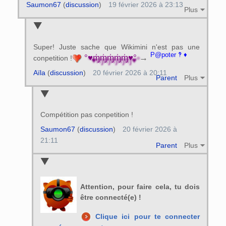
Saumon67
(
discussion
)
19 février 2026 à 23:13
Plus
Super! Juste sache que Wikimini n'est pas une
P@poter ‽ ♦
°♥ɱ̍ɱ̍ɱ̍ɱ̍ɱ̍♥°
→
conpetition !
Aïla
(
discussion
)
20 février 2026 à 20:11
Parent
Plus
Compétition pas conpetition !
Saumon67
(
discussion
)
20 février 2026 à
21:11
Parent
Plus
Attention, pour faire cela, tu dois
être connecté(e) !
Clique ici pour te connecter