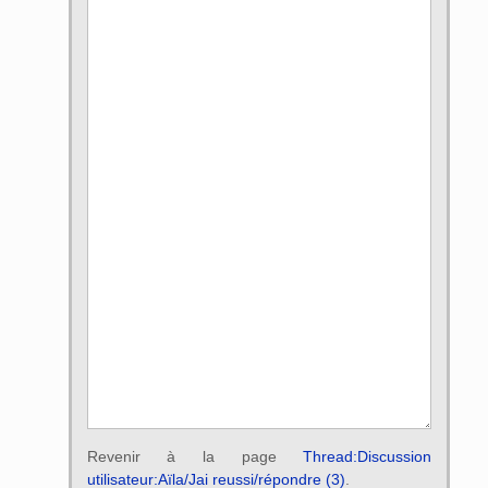
Revenir à la page
Thread:Discussion
utilisateur:Aïla/Jai reussi/répondre (3)
.