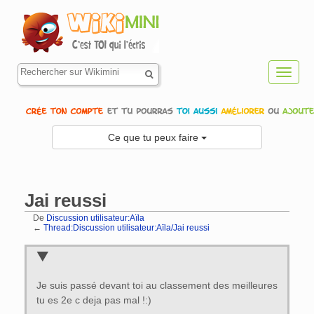
Toggl
navig
Ce que tu peux faire
Jai reussi
De
Discussion utilisateur:Aïla
←
Thread:Discussion utilisateur:Aïla/Jai reussi
Aller à :
navigation
,
rechercher
Je suis passé devant toi au classement des meilleures
tu es 2e c deja pas mal !:)