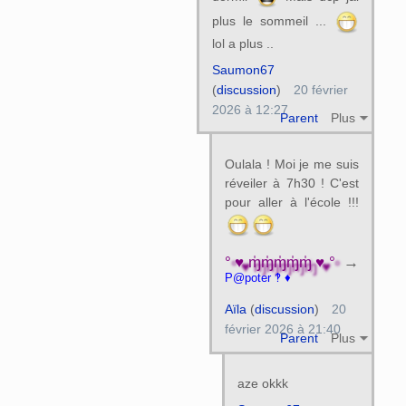
plus le sommeil ...
lol a plus ..
Saumon67
(
discussion
)
20 février
2026 à 12:27
Parent
Plus
Oulala ! Moi je me suis
réveiler à 7h30 ! C'est
pour aller à l'école !!!
°♥ɱ̍ɱ̍ɱ̍ɱ̍ɱ̍♥°
→
P@poter ‽ ♦
Aïla
(
discussion
)
20
février 2026 à 21:40
Parent
Plus
aze okkk