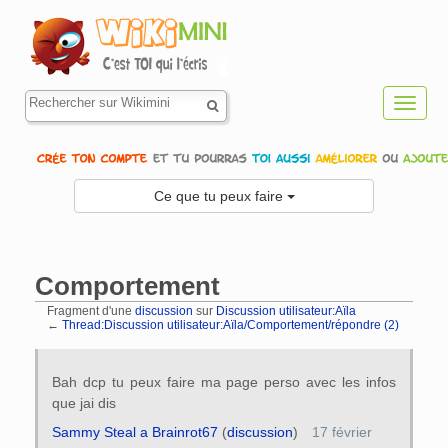
Toggl
navig
Ce que tu peux faire
Comportement
Fragment d'une
discussion
sur
Discussion utilisateur:Aïla
←
Thread:Discussion utilisateur:Aïla/Comportement/répondre (2)
Aller à :
navigation
,
rechercher
Bah dcp tu peux faire ma page perso avec les infos
que jai dis
Sammy Steal a Brainrot67
(
discussion
)
17 février