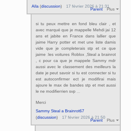
Aïla
(
discussion
)
17 février 2026 à 21:31
Parent
Plus
si tu peux mettre en fond bleu clair , et
avec marqué que je mappelle Mehdi jai 12
ans et jabite en France dans lallier que
jaime Harry potter et met une liste damis
vide que je completerais stp et ce que
jaime :les voitures Roblox ,Steal a brainrot
, c pour ca que je mappele Sammy mdr
aussi avec le classement des meilleurs la
date je peut savoir si tu est connecter si tu
est autoconfirmer ect je modifirai mais
ajoure le max de bandes stp et met aussi
le ne modifierrien svp ...
Merci
Sammy Steal a Brainrot67
(
discussion
)
17 février 2026 à 21:50
Parent
Plus