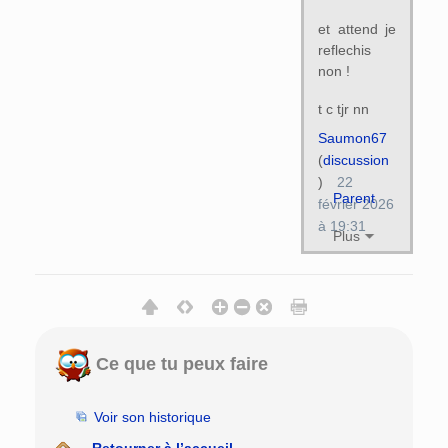
et attend je
reflechis
non !
t c tjr nn
Saumon67
(
discussion
)
22
Parent
février 2026
à 19:31
Plus
Ce que tu peux faire
Voir son historique
Retourner à l’accueil