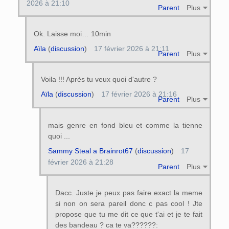
2026 à 21:10
Parent
Plus
Ok. Laisse moi… 10min
Aïla
(
discussion
)
17 février 2026 à 21:11
Parent
Plus
Voila !!! Après tu veux quoi d'autre ?
Aïla
(
discussion
)
17 février 2026 à 21:16
Parent
Plus
mais genre en fond bleu et comme la tienne
quoi ...
Sammy Steal a Brainrot67
(
discussion
)
17
février 2026 à 21:28
Parent
Plus
Dacc. Juste je peux pas faire exact la meme
si non on sera pareil donc c pas cool ! Jte
propose que tu me dit ce que t'ai et je te fait
des bandeau ? ca te va??????: