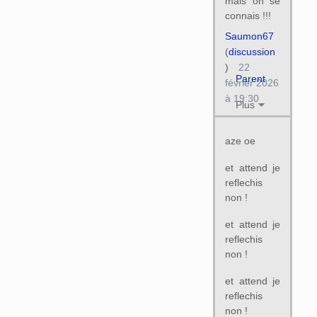
mais on se
connais !!!
Saumon67
(
discussion
)
22
Parent
février 2026
à 19:30
Plus
aze oe
et attend je
reflechis
non !
et attend je
reflechis
non !
et attend je
reflechis
non !