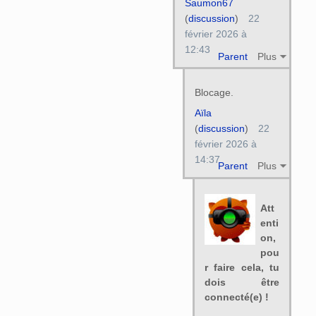
Saumon67
(
discussion
)
22
février 2026 à
12:43
Parent
Plus
Blocage.
Aïla
(
discussion
)
22
février 2026 à
14:37
Parent
Plus
Att
enti
on,
pou
r faire cela, tu
dois être
connecté(e) !