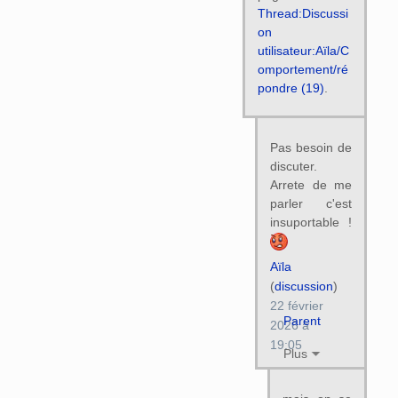
Thread:Discussi
on
utilisateur:Aïla/C
omportement/ré
pondre (19)
.
Pas besoin de
discuter.
Arrete de me
parler c'est
insuportable !
Aïla
(
discussion
)
22 février
Parent
2026 à
19:05
Plus