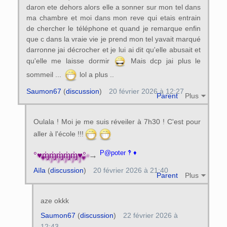
daron ete dehors alors elle a sonner sur mon tel dans
ma chambre et moi dans mon reve qui etais entrain
de chercher le téléphone et quand je remarque enfin
que c dans la vraie vie je prend mon tel yavait marqué
darronne jai décrocher et je lui ai dit qu'elle abusait et
qu'elle me laisse dormir
Mais dcp jai plus le
sommeil ...
lol a plus ..
Saumon67
(
discussion
)
20 février 2026 à 12:27
Parent
Plus
Oulala ! Moi je me suis réveiler à 7h30 ! C'est pour
aller à l'école !!!
P@poter ‽ ♦
°♥ɱ̍ɱ̍ɱ̍ɱ̍ɱ̍♥°
→
Aïla
(
discussion
)
20 février 2026 à 21:40
Parent
Plus
aze okkk
Saumon67
(
discussion
)
22 février 2026 à
12:43