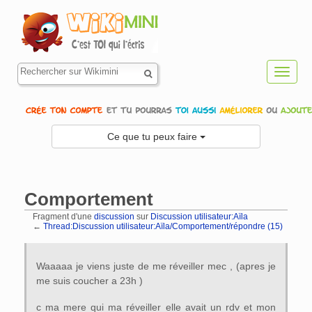
Toggl
navig
Ce que tu peux faire
Comportement
Fragment d'une
discussion
sur
Discussion utilisateur:Aïla
←
Thread:Discussion utilisateur:Aïla/Comportement/répondre (15)
Aller à :
navigation
,
rechercher
Waaaaa je viens juste de me réveiller mec , (apres je
me suis coucher a 23h )
c ma mere qui ma réveiller elle avait un rdv et mon