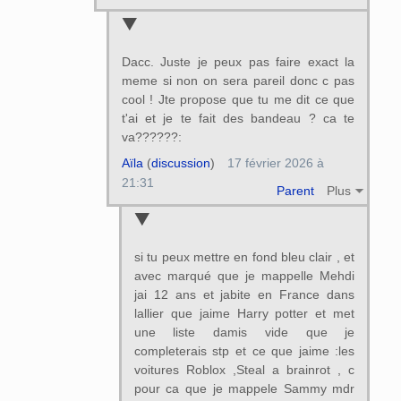
Dacc. Juste je peux pas faire exact la
meme si non on sera pareil donc c pas
cool ! Jte propose que tu me dit ce que
t'ai et je te fait des bandeau ? ca te
va??????:
Aïla
(
discussion
)
17 février 2026 à
21:31
Parent
Plus
si tu peux mettre en fond bleu clair , et
avec marqué que je mappelle Mehdi
jai 12 ans et jabite en France dans
lallier que jaime Harry potter et met
une liste damis vide que je
completerais stp et ce que jaime :les
voitures Roblox ,Steal a brainrot , c
pour ca que je mappele Sammy mdr