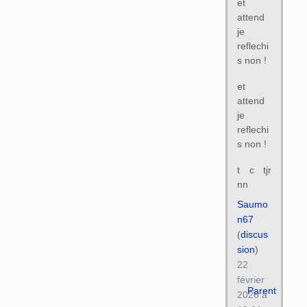
et
attend
je
reflechi
s non !
et
attend
je
reflechi
s non !
t c tjr
nn
Saumo
n67
(
discus
sion
)
22
février
Parent
2026 à