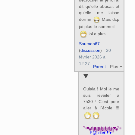
décrocher et je lui ai
dit qu'elle abusait et
qu'elle me laisse
dormir
Mais dcp
jai plus le sommeil ...
lol a plus ..
Saumon67
(
discussion
)
20
février 2026 à
12:27
Parent
Plus
Oulala ! Moi je me
suis réveiler à
7h30 ! C'est pour
aller à l'école !!!
°♥ɱ̍ɱ̍ɱ̍ɱ̍ɱ̍♥°
P@poter ‽ ♦
→