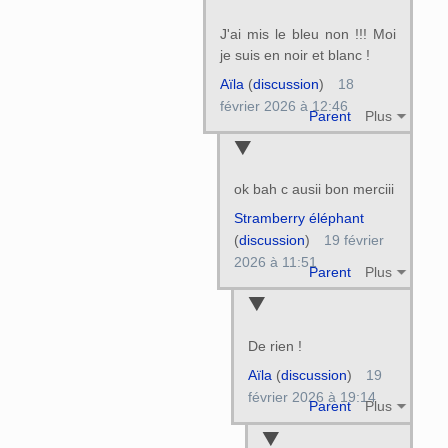
J'ai mis le bleu non !!! Moi
je suis en noir et blanc !
Aïla
(
discussion
)
18
février 2026 à 12:46
Parent
Plus
ok bah c ausii bon merciii
Stramberry éléphant
(
discussion
)
19 février
2026 à 11:51
Parent
Plus
De rien !
Aïla
(
discussion
)
19
février 2026 à 19:14
Parent
Plus