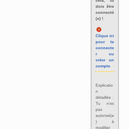
cela, tu
dois être
connecté
(e) !
Clique ici
pour te
connecte
r ou
créer un
compte
Explicatio
n
détaillée :
Tu n’es
pas
autorisé(e
) à
modifier