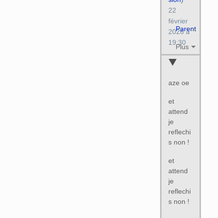
22
février
Parent
2026 à
19:30
Plus
aze oe
et
attend
je
reflechi
s non !
et
attend
je
reflechi
s non !