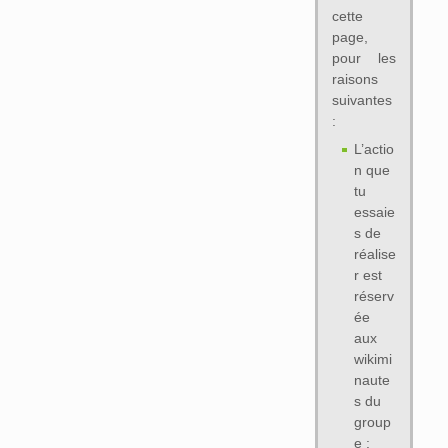
cette
page,
pour les
raisons
suivantes
:
L’actio
n que
tu
essaie
s de
réalise
r est
réserv
ée
aux
wikimi
naute
s du
group
e :