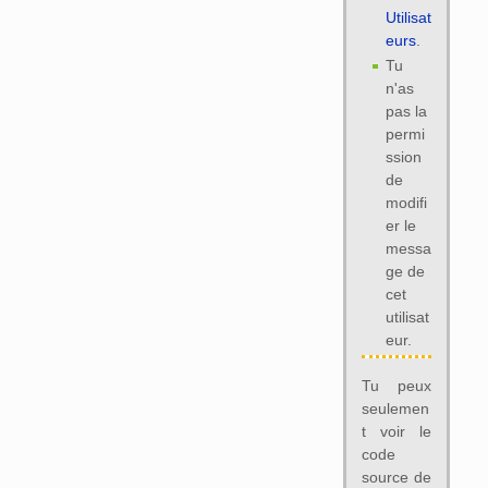
Utilisat
eurs
.
Tu
n'as
pas la
permi
ssion
de
modifi
er le
messa
ge de
cet
utilisat
eur.
Tu peux
seulemen
t voir le
code
source de