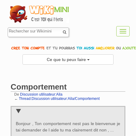
Toggl
navig
Ce que tu peux faire
Comportement
De
Discussion utilisateur:Aïla
←
Thread:Discussion utilisateur:Aïla/Comportement
Aller à :
navigation
,
rechercher
Bonjour , Ton comportement nest pas le bienvenue je
tai demander de l aide tu ma clairement dit non , ...