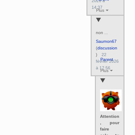
2026 à
14:37
Plus
non ...
Saumon67
(
discussion
)
22
Parent
février 2026
à 17:56
Plus
Attention
, pour
faire