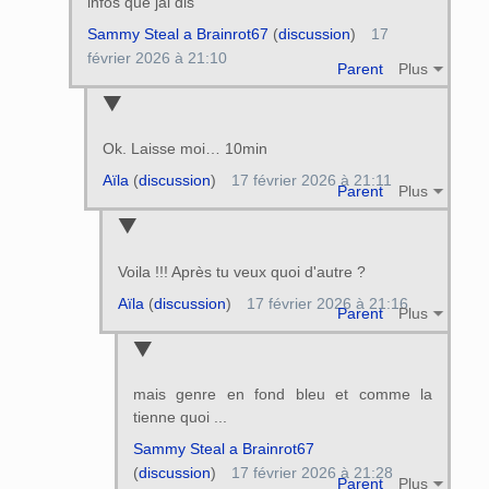
infos que jai dis
Sammy Steal a Brainrot67
(
discussion
)
17
février 2026 à 21:10
Parent
Plus
Ok. Laisse moi… 10min
Aïla
(
discussion
)
17 février 2026 à 21:11
Parent
Plus
Voila !!! Après tu veux quoi d'autre ?
Aïla
(
discussion
)
17 février 2026 à 21:16
Parent
Plus
mais genre en fond bleu et comme la
tienne quoi ...
Sammy Steal a Brainrot67
(
discussion
)
17 février 2026 à 21:28
Parent
Plus