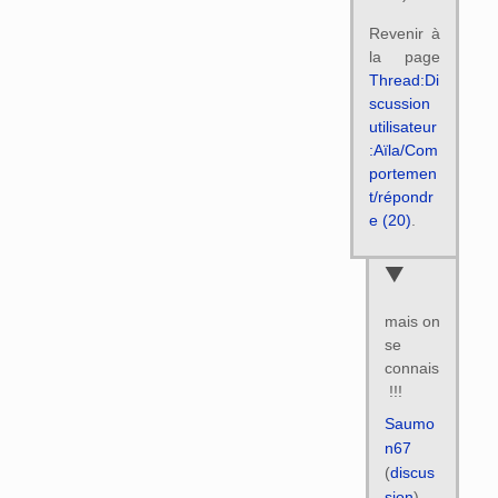
Revenir à
la page
Thread:Di
scussion
utilisateur
:Aïla/Com
portemen
t/répondr
e (20)
.
mais on
se
connais
!!!
Saumo
n67
(
discus
sion
)