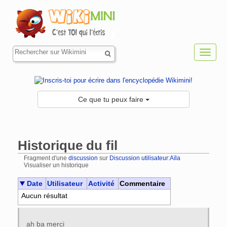
Toggl
navig
Ce que tu peux faire
Historique du fil
Fragment d'une
discussion
sur
Discussion utilisateur:Aïla
Visualiser un historique
Aller à :
navigation
,
rechercher
Date
Utilisateur
Activité
Commentaire
Aucun résultat
ah ba merci