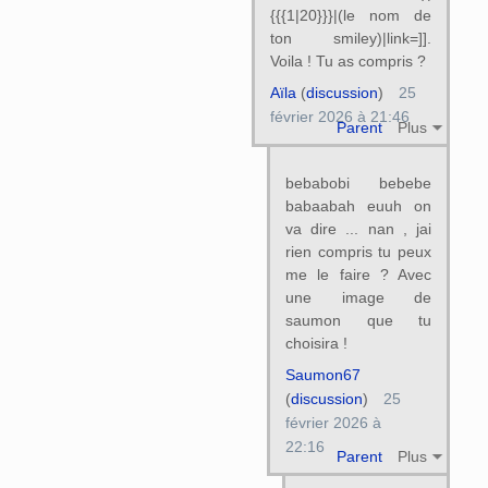
{{{1|20}}}|(le nom de
ton smiley)|link=]].
Voila ! Tu as compris ?
Aïla
(
discussion
)
25
février 2026 à 21:46
Parent
Plus
bebabobi bebebe
babaabah euuh on
va dire ... nan , jai
rien compris tu peux
me le faire ? Avec
une image de
saumon que tu
choisira !
Saumon67
(
discussion
)
25
février 2026 à
22:16
Parent
Plus