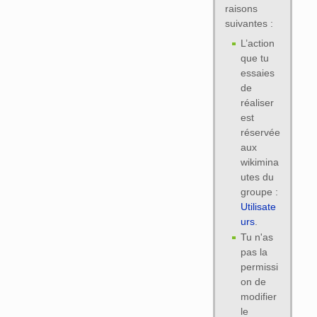
raisons
suivantes :
L’action
que tu
essaies
de
réaliser
est
réservée
aux
wikimina
utes du
groupe :
Utilisate
urs
.
Tu n'as
pas la
permissi
on de
modifier
le