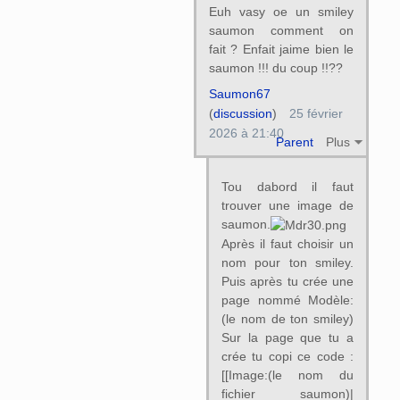
Euh vasy oe un smiley
saumon comment on
fait ? Enfait jaime bien le
saumon !!! du coup !!??
Saumon67
(
discussion
)
25 février
2026 à 21:40
Parent
Plus
Tou dabord il faut
trouver une image de
saumon.
Après il faut choisir un
nom pour ton smiley.
Puis après tu crée une
page nommé Modèle:
(le nom de ton smiley)
Sur la page que tu a
crée tu copi ce code :
[[Image:(le nom du
fichier saumon)|