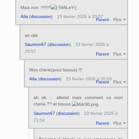
Mais non !!!!!!!!
Aïla
(
discussion
)
23 février 2026 à 20:07
Parent
Plus
ah okk
Saumon67
(
discussion
)
23 février 2026 à
20:57
Parent
Plus
Mon chérie(pour bisous) !!!
Aïla
(
discussion
)
23 février 2026 à 20:59
Parent
Plus
ah ok ... attend mais comment ca mon
cherie ?? et bisous
Saumon67
(
discussion
)
23 février 2026 à
21:04
Parent
Plus
Beinnmn à l'école je suis amoureuse de