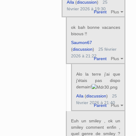
Aïla
(
discussion
)
25
février 2026 à 19:30
Parent
Plus
ok bah bonne vacances
bisous !!
Saumon67
(
discussion
)
25 février
2026 à 21:22
Parent
Plus
Alo la terre j'ai que
j'étais pas dispo
demain!
Aïla
(
discussion
)
25
février 2026 à 21:40
Parent
Plus
Euh un smiley , ok un
smiley comment enfin ,
quel genre de smiley ?