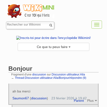
Toggl
navig
Ce que tu peux faire
Bonjour
Fragment d'une
discussion
sur
Discussion utilisateur:Aïla
←
Thread:Discussion utilisateur:Aïla/Bonjour/répondre (9)
Aller à :
navigation
,
rechercher
ah ba merci
Saumon67
(
discussion
)
23 février 2026 à 19:42
Parent
Plus