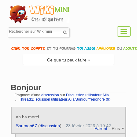
Toggl
navig
Ce que tu peux faire
Bonjour
Fragment d'une
discussion
sur
Discussion utilisateur:Aïla
←
Thread:Discussion utilisateur:Aïla/Bonjour/répondre (9)
Aller à :
navigation
,
rechercher
ah ba merci
Saumon67
(
discussion
)
23 février 2026 à 19:42
Parent
Plus