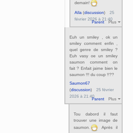
demain!
Aïla
(
discussion
)
25
février 2026 à 21:40
Parent
Plus
Euh un smiley , ok un
smiley comment enfin ,
quel genre de smiley ?
Euh vasy oe un smiley
saumon comment on
fait ? Enfait jaime bien le
saumon !!! du coup !!??
Saumon67
(
discussion
)
25 février
2026 à 21:40
Parent
Plus
Tou dabord il faut
trouver une image de
saumon.
Après il