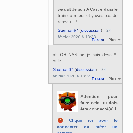
waa slt Je suis A Castre dans le
train du retour et yavais pas de
reseau !!!
Saumon67
(
discussion
)
24
février 2026 à 18:33
Parent
Plus
ah OH NAN he je suis deso !!!
ouiin
Saumon67
(
discussion
)
24
février 2026 à 18:34
Parent
Plus
Attention, pour
faire cela, tu dois
être connecté(e) !
Clique ici pour te
connecter ou créer un