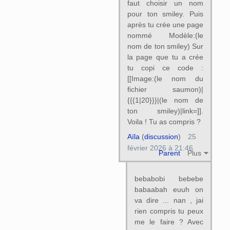
faut choisir un nom
pour ton smiley. Puis
après tu crée une page
nommé Modèle:(le
nom de ton smiley) Sur
la page que tu a crée
tu copi ce code :
[[Image:(le nom du
fichier saumon)|
{{{1|20}}}|(le nom de
ton smiley)|link=]].
Voila ! Tu as compris ?
Aïla
(
discussion
)
25
février 2026 à 21:46
Parent
Plus
bebabobi bebebe
babaabah euuh on
va dire ... nan , jai
rien compris tu peux
me le faire ? Avec