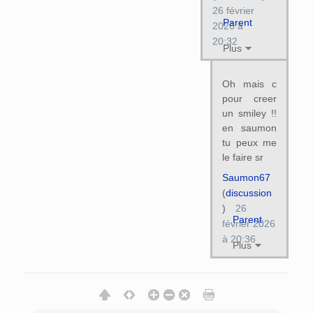
26 février
Parent
2026 à
20:32
Plus
Oh mais c
pour creer
un smiley !!
en saumon
tu peux me
le faire sr
Saumon67
(
discussion
)
26
Parent
février 2026
à 20:36
Plus