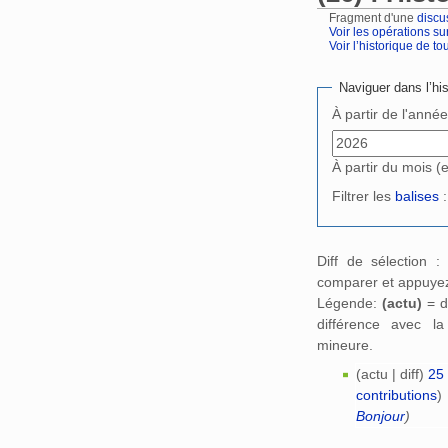
Fragment d'une
discu
Voir les opérations su
Voir l’historique de tout
Aller à :
navigation
,
Naviguer dans l’his
À partir de l'anné
À partir du mois (
Filtrer les
balises
:
Diff de sélection 
comparer et appuyez
Légende:
(actu)
= d
différence avec l
mineure.
(actu | diff)
25 
contributions
)
Bonjour
)