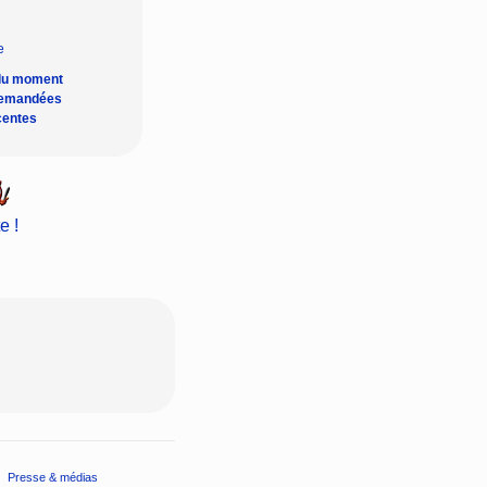
du moment
demandées
centes
e !
Presse & médias