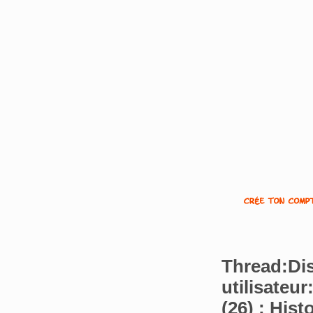
Thread:Di
utilisateu
(26) : His