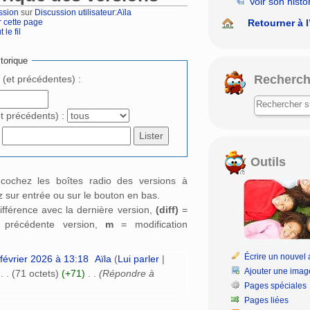
Voir son histo
ssion
sur
Discussion utilisateur:Aïla
Retourner à l
r cette page
 le fil
rechercher
torique
Recherch
e (et précédentes) :
et précédents) :
Outils
: cochez les boîtes radio des versions à
 sur entrée ou sur le bouton en bas.
ifférence avec la dernière version,
(diff)
=
a précédente version,
m
= modification
Écrire un nouvel a
février 2026 à 13:18
‎
Aïla
(
Lui parler
|
Ajouter une imag
‎
. .
(71 octets)
(+71)
‎
. .
(Répondre à
Pages spéciales
Pages liées