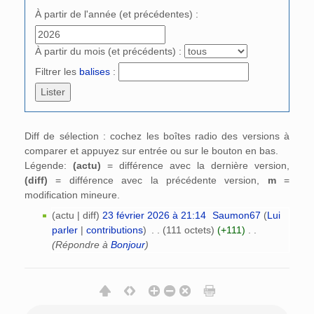
À partir de l'année (et précédentes) :
À partir du mois (et précédents) :
Filtrer les
balises
:
Diff de sélection : cochez les boîtes radio des versions à
comparer et appuyez sur entrée ou sur le bouton en bas.
Légende:
(actu)
= différence avec la dernière version,
(diff)
= différence avec la précédente version,
m
=
modification mineure.
(actu | diff)
23 février 2026 à 21:14
‎
Saumon67
(
Lui
parler
|
contributions
)
‎
. .
(111 octets)
(+111)
‎
. .
(Répondre à
Bonjour
)