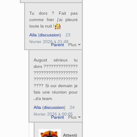
Tu dors ? Fait pas
comme hier j'ai pleuré
toute la nuit !
Aïla
(
discussion
)
23
février 2026 à 21:48
Parent
Plus
August sérieux tu
dors ??????????????
??????????????????
??????????????????
???? Si oui demain je
fais une réunion pour
ℳa team.
Aïla
(
discussion
)
24
février 2026 à 00:05
Parent
Plus
Attenti