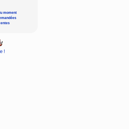
du moment
demandées
centes
e !