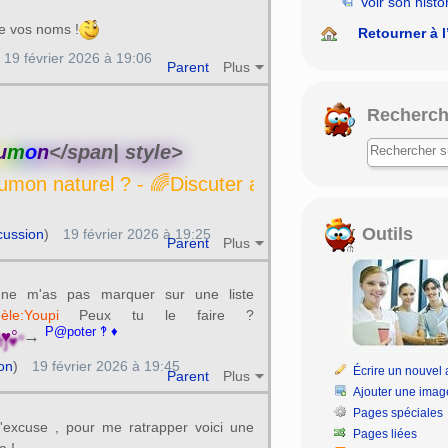
Voir son histo
e vos noms !
Retourner à l
19 février 2026 à 19:06
Parent
Plus
Recherch
u
m
o
n
</span| style>
urel ? - 🌈Discuter avec un saumon naturel ? - 🌈
Outils
cussion
)
19 février 2026 à 19:25
Parent
Plus
 ne m'as pas marquer sur une liste
èle:Youpi
Peux tu le faire ?
P@poter ‽ ♦
̍♥°
→
on
)
19 février 2026 à 19:45
Écrire un nouvel a
Parent
Plus
Ajouter une imag
Pages spéciales
m'excuse , pour me ratrapper voici une
Pages liées
a !