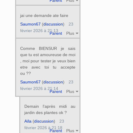
Parent
Plus
jai une demande ate faire
Saumon67
(
discussion
)
23
février 2026 à 21:13
Parent
Plus
Comme BIENSUR je sais
que tu est amoureuse de moi
, moi pour tester je veux bien
etre avec toi tu accepte
ou ??
Saumon67
(
discussion
)
23
février 2026 à 21:14
Parent
Plus
Demain l'après midi au
jardin des plantes ok ?
Aïla
(
discussion
)
23
février 2026 à 21:18
Parent
Plus