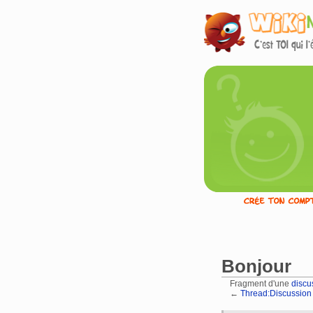
Bonjour
Fragment d'une
discu
←
Thread:Discussion u
Aller à :
navigation
,