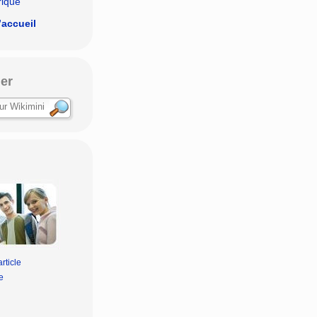
rique
’accueil
er
Discuter avec un saumon naturel ? - 🌈Discuter av
rticle
e