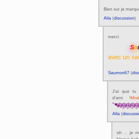
Bien sur je marqu
Aïla
(
discussion
)
merci
S
a
saumon nat
Saumon67
(
dis
J'ai que tu
d'ami !
Mod
°♥ɱ̍ɱ̍ɱ̍ɱ̍ɱ
Aïla
(
discussi
oh ... je 
blague hah