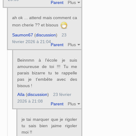
Parent
Plus
ah ok ... attend mais comment ca
mon cherie ?? et bisous
Saumon67
(
discussion
)
23
février 2026 à 21:04
Parent
Plus
Beinnmn à l'école je suis
amoureuse de toi !!! Tu me
parais bizarre tu te rappelle
pas je t'embête avec des
bisous !
Aïla
(
discussion
)
23 février
2026 à 21:08
Parent
Plus
je tai marquer que je rigoler
tu sais bien jaime rigoler
moi !!