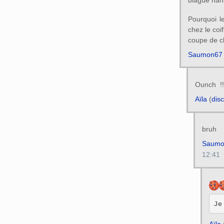
Pourquoi l
chez le coi
coupe de c
Saumon67
Ounch !!
Aïla
(
dis
bruh
Saumo
12:41