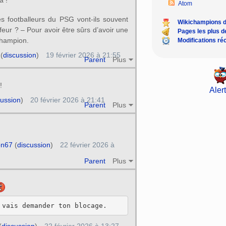
Atom
es footballeurs du PSG vont-ils souvent
Wikichampions 
ffeur ? – Pour avoir être sûrs d’avoir une
Pages les plus 
hampion.
Modifications ré
(
discussion
)
19 février 2026 à 21:55
Parent
Plus
!
Alert
cussion
)
20 février 2026 à 21:41
Parent
Plus
n67
(
discussion
)
22 février 2026 à
Parent
Plus