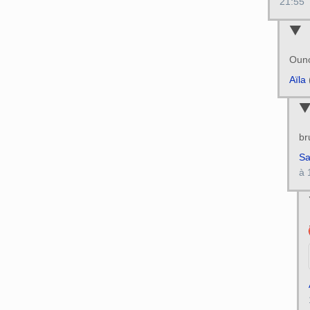
21:55
Ounc
Aïla
br
S
à 