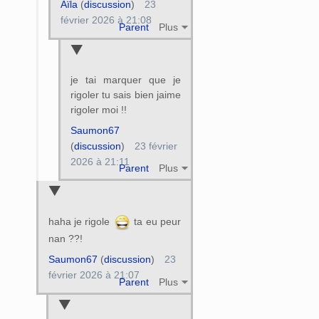
Aïla
(
discussion
)
23
février 2026 à 21:08
Parent
Plus
je tai marquer que je
rigoler tu sais bien jaime
rigoler moi !!
Saumon67
(
discussion
)
23 février
2026 à 21:11
Parent
Plus
haha je rigole
ta eu peur
nan ??!
Saumon67
(
discussion
)
23
février 2026 à 21:07
Parent
Plus