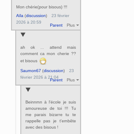
Mon chérie(pour bisous) !!!
Aïla
(
discussion
)
23 février
2026 à 20:59
Parent
Plus
ah ok ... attend mais
comment ca mon cherie ??
et bisous
Saumon67
(
discussion
)
23
février 2026 à 21:04
Parent
Plus
Beinnmn à l'école je suis
amoureuse de toi !!! Tu
me parais bizarre tu te
rappelle pas je t'embête
avec des bisous !