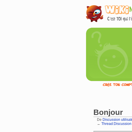
Bonjour
De
Discussion utilisat
←
Thread:Discussion u
Aller à :
navigation
,