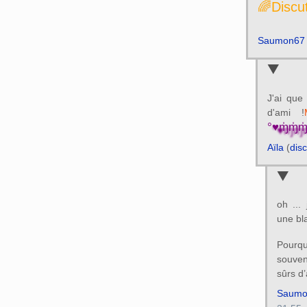
🌈Discu
Saumon67
J'ai que
d'ami !
°♥ɱ̍ɱ̍ɱ
Aïla
(
dis
oh ...
une bl
Pourqu
souven
sûrs d
Saumo