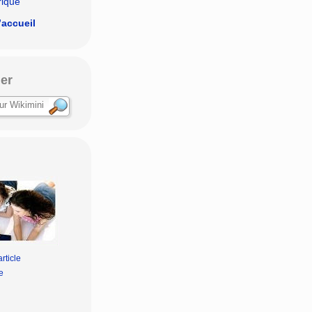
rique
’accueil
er
rticle
e