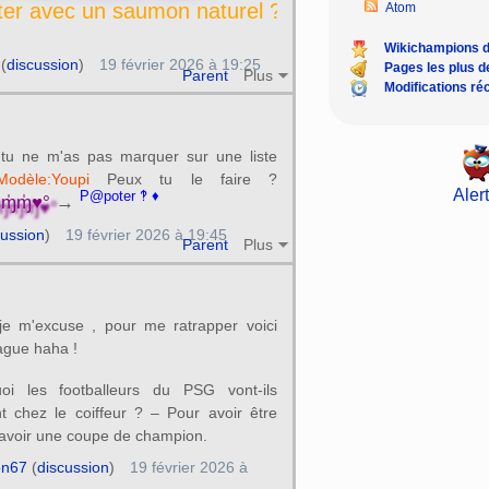
ter avec un saumon naturel ? -
Atom
Wikichampions 
(
discussion
)
19 février 2026 à 19:25
Pages les plus 
Parent
Plus
Modifications ré
 tu ne m'as pas marquer sur une liste
Modèle:Youpi
Peux tu le faire ?
Alert
P@poter ‽ ♦
̍ɱ̍ɱ̍♥°
→
cussion
)
19 février 2026 à 19:45
Parent
Plus
 je m'excuse , pour me ratrapper voici
ague haha !
oi les footballeurs du PSG vont-ils
t chez le coiffeur ? – Pour avoir être
’avoir une coupe de champion.
n67
(
discussion
)
19 février 2026 à