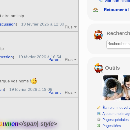
Voir son histo
Retourner à l
t etre ami stp
iscussion
)
19 février 2026 à 12:30
Plus
Recherch
stp
cussion
)
19 février 2026 à 16:54
Parent
Plus
Outils
marque vos noms !
on
)
19 février 2026 à 19:06
Parent
Plus
Écrire un nouvel a
Ajouter une imag
Pages spéciales
a
u
m
o
n
</span| style>
Pages liées