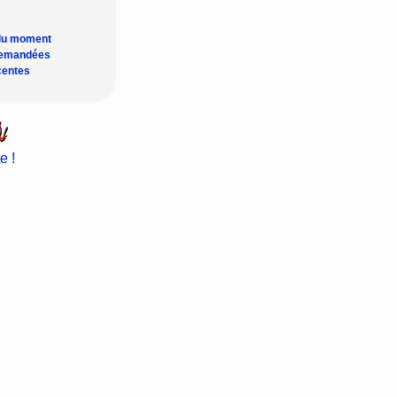
du moment
demandées
centes
e !