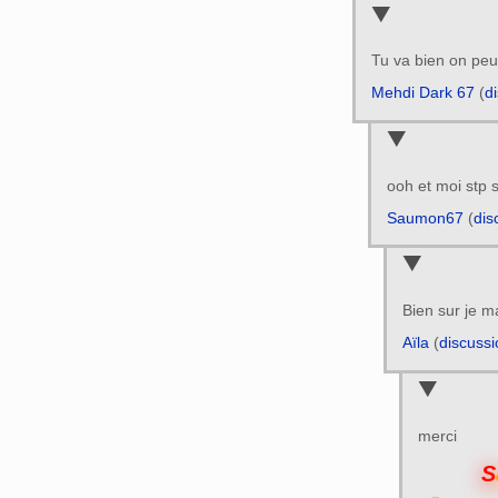
Tu va bien on peu
Mehdi Dark 67
(
d
ooh et moi stp 
Saumon67
(
dis
Bien sur je 
Aïla
(
discussi
merci
S