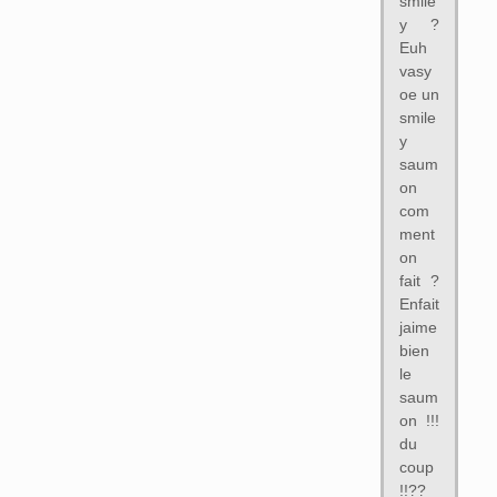
smile
y ?
Euh
vasy
oe un
smile
y
saum
on
com
ment
on
fait ?
Enfait
jaime
bien
le
saum
on !!!
du
coup
!!??