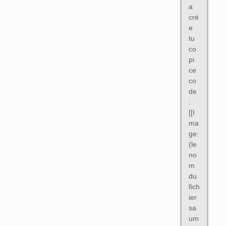
a
cré
e
tu
co
pi
ce
co
de
:
[[I
ma
ge:
(le
no
m
du
fich
ier
sa
um