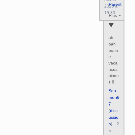
Parent
2026 à
19:30
Plus
ok
bah
bonn
e
vaca
nces
bisou
s !!
Sau
mon6
7
(
disc
ussio
n
)
2
5