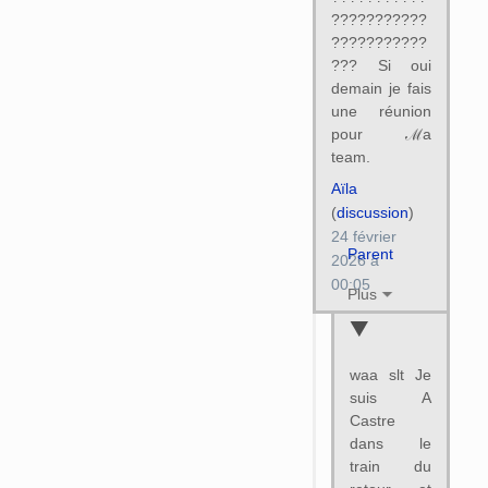
???????????
???????????
??? Si oui
demain je fais
une réunion
pour ℳa
team.
Aïla
(
discussion
)
24 février
Parent
2026 à
00:05
Plus
waa slt Je
suis A
Castre
dans le
train du