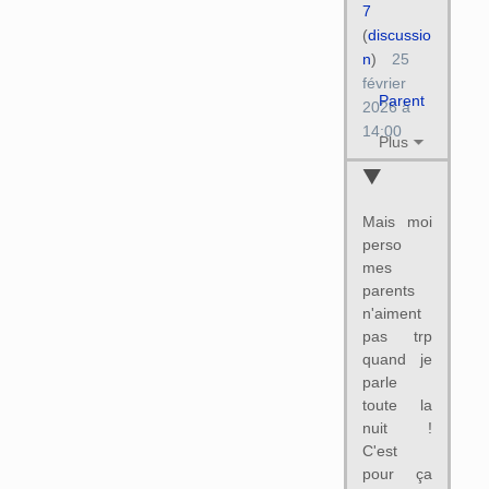
7
(
discussio
n
)
25
février
Parent
2026 à
14:00
Plus
Mais moi
perso
mes
parents
n'aiment
pas trp
quand je
parle
toute la
nuit !
C'est
pour ça