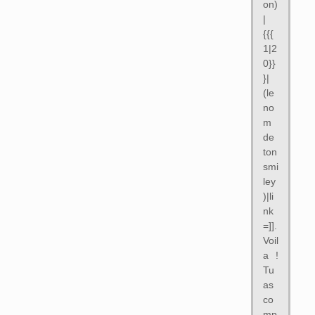
on)
|
{{{
1|2
0}}
}|
(le
no
m
de
ton
smi
ley
)|li
nk
=]].
Voil
a !
Tu
as
co
mp