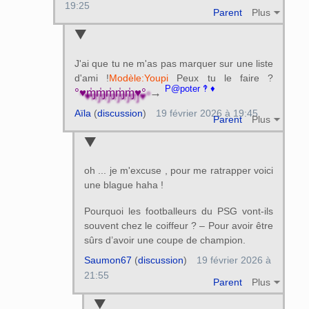
19:25
Parent
Plus
J'ai que tu ne m'as pas marquer sur une liste
d'ami !
Modèle:Youpi
Peux tu le faire ?
P@poter ‽ ♦
°♥ɱ̍ɱ̍ɱ̍ɱ̍ɱ̍♥°
→
Aïla
(
discussion
)
19 février 2026 à 19:45
Parent
Plus
oh ... je m'excuse , pour me ratrapper voici
une blague haha !
Pourquoi les footballeurs du PSG vont-ils
souvent chez le coiffeur ? – Pour avoir être
sûrs d’avoir une coupe de champion.
Saumon67
(
discussion
)
19 février 2026 à
21:55
Parent
Plus