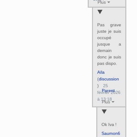
Plus
Pas grave
juste je suis
occupé
jusque a
demain
donc je suis
pas dispo.
Aïla
(
discussion
)
25
Parent
février 2026
à 13:18
Plus
Ok Iva !
Saumon6