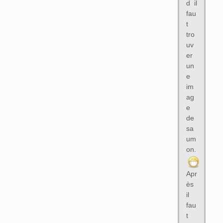
d il
fau
t
tro
uv
er
un
e
im
ag
e
de
sa
um
on.
Apr
ès
il
fau
t