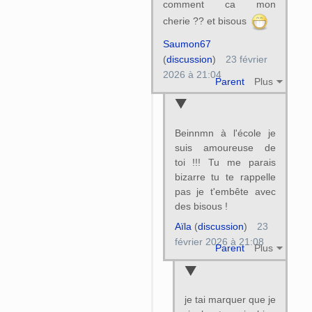
comment ca mon
cherie ?? et bisous
Saumon67
(
discussion
)
23 février
2026 à 21:04
Parent
Plus
Beinnmn à l'école je
suis amoureuse de
toi !!! Tu me parais
bizarre tu te rappelle
pas je t'embête avec
des bisous !
Aïla
(
discussion
)
23
février 2026 à 21:08
Parent
Plus
je tai marquer que je