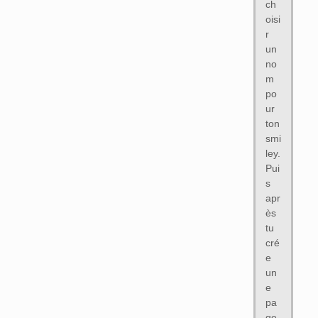
ch
oisi
r
un
no
m
po
ur
ton
smi
ley.
Pui
s
apr
ès
tu
cré
e
un
e
pa
ge