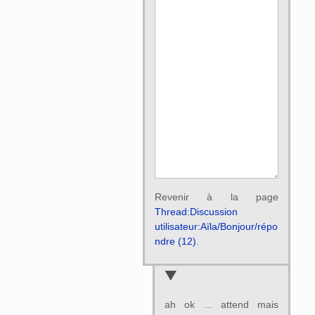
Revenir à la page
Thread:Discussion
utilisateur:Aïla/Bonjour/répo
ndre (12)
.
ah ok ... attend mais