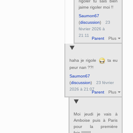
rigoler tu sais bien
jaime rigoler moi !!
Saumon67
(
discussion
)
23
février 2026 à
21:11
Parent
Plus
haha je rigole
ta eu
peur nan ??!
Saumon67
(
discussion
)
23 février
2026 à 21:07
Parent
Plus
Moi jeudi je vais à
Amboise puis à Paris
pour la première
fois !!!!!!!!