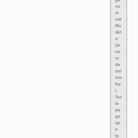
no
m
mé
Mo
dèl
e:
(le
no
m
de
ton
smi
ley
)
Sur
la
pa
ge
qu
e
tu