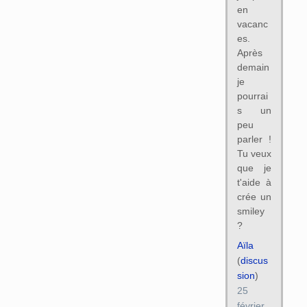
en
vacanc
es.
Après
demain
je
pourrai
s un
peu
parler !
Tu veux
que je
t'aide à
crée un
smiley
?
Aïla
(
discus
sion
)
25
février