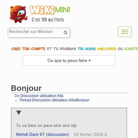
Toggl
navig
Ce que tu peux faire
Bonjour
De
Discussion utilisateur:Aïla
←
Thread:Discussion utilisateur:Aïla/Bonjour
Aller à :
navigation
,
rechercher
Tu va bien on peut etre ami stp
Mehdi Dark 67
(
discussion
)
19 février 2026 à