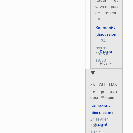
retour et
yavais pas
de reseau
!!!
Saumon67
(
discussion
)
24
février
Parent
2026 à
18:33
Plus
ah OH NAN
he je suis
deso !!! ouiin
Saumon67
(
discussion
)
24 février
Parent
2026 à
18:34