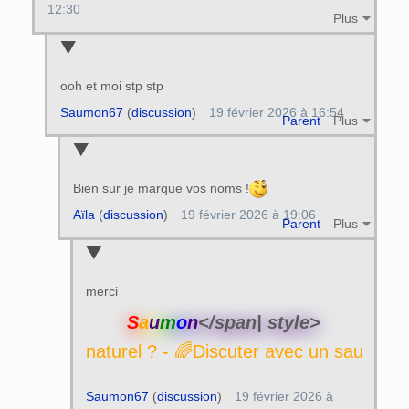
12:30
Plus
ooh et moi stp stp
Saumon67
(
discussion
)
19 février 2026 à 16:54
Parent
Plus
Bien sur je marque vos noms !
Aïla
(
discussion
)
19 février 2026 à 19:06
Parent
Plus
merci
S
a
u
m
o
n
</span| style>
- 🌈Discuter avec un saumon naturel ? 
Saumon67
(
discussion
)
19 février 2026 à