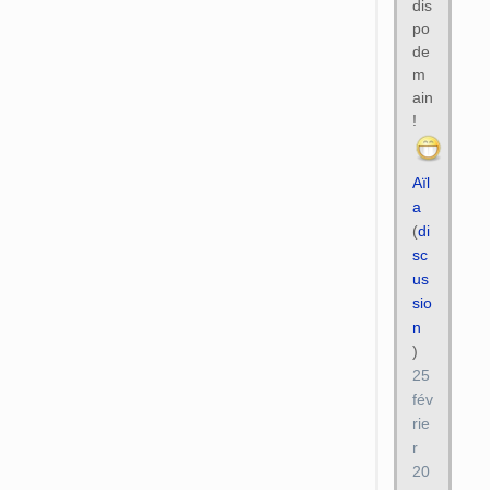
dis
po
de
m
ain
!
Aïl
a
(
di
sc
us
sio
n
)
25
fév
rie
r
20