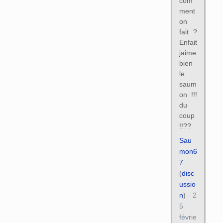
com
ment
on
fait ?
Enfait
jaime
bien
le
saum
on !!!
du
coup
!!??
Sau
mon6
7
(
disc
ussio
n
)
2
5
févrie