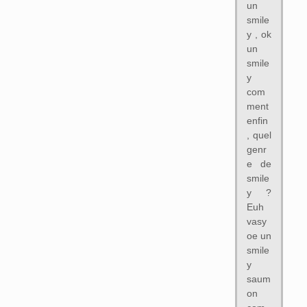
un
smile
y , ok
un
smile
y
com
ment
enfin
, quel
genr
e de
smile
y ?
Euh
vasy
oe un
smile
y
saum
on