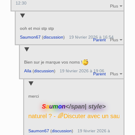
12:30
Plus
ooh et moi stp stp
Saumon67
(
discussion
)
19 février 2026 à 16:54
Parent
Plus
Bien sur je marque vos noms !
Aïla
(
discussion
)
19 février 2026 à 19:06
Parent
Plus
merci
S
a
u
m
o
n
</span| style>
- 🌈Discuter avec un saumon naturel ? 
Saumon67
(
discussion
)
19 février 2026 à