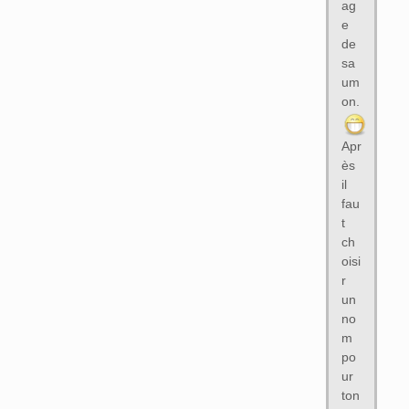
ag
e
de
sa
um
on.
Apr
ès
il
fau
t
ch
oisi
r
un
no
m
po
ur
ton