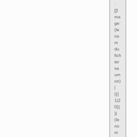
:
[[I
ma
ge:
(le
no
m
du
fich
ier
sa
um
on)
|
{{{
1|2
0}}
}|
(le
no
m