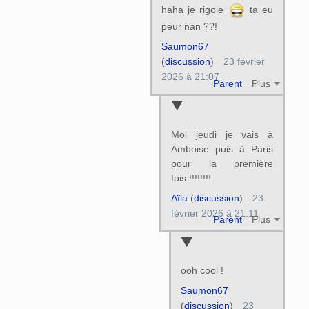
haha je rigole
ta eu
peur nan ??!
Saumon67
(
discussion
)
23 février
2026 à 21:07
Parent
Plus
Moi jeudi je vais à
Amboise puis à Paris
pour la première
fois !!!!!!!!
Aïla
(
discussion
)
23
février 2026 à 21:11
Parent
Plus
ooh cool !
Saumon67
(
discussion
)
23