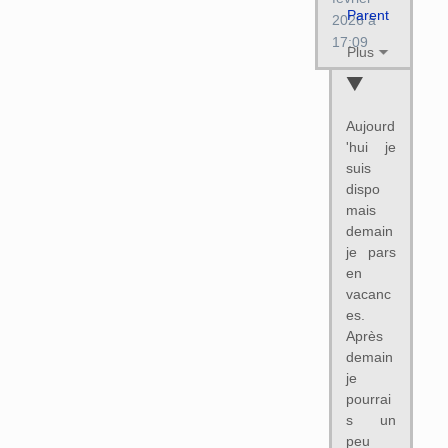
Parent
2026 à
17:09
Plus
Aujourd
'hui je
suis
dispo
mais
demain
je pars
en
vacanc
es.
Après
demain
je
pourrai
s un
peu