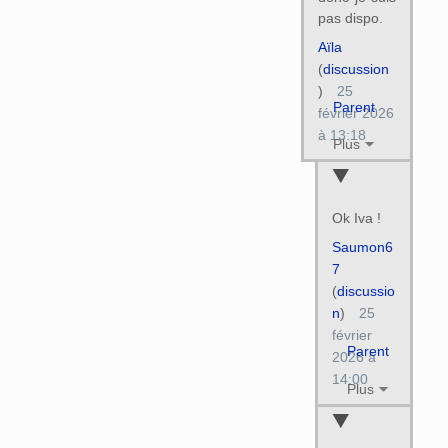
pas dispo.
Aïla
(
discussion
)
25
Parent
février 2026
à 13:18
Plus
Ok Iva !
Saumon6
7
(
discussio
n
)
25
février
Parent
2026 à
14:00
Plus