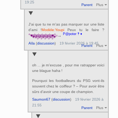
19:25
Parent
Plus
J'ai que tu ne m'as pas marquer sur une liste
d'ami !
Modèle:Youpi
Peux tu le faire ?
P@poter ‽ ♦
°♥ɱ̍ɱ̍ɱ̍ɱ̍ɱ̍♥°
→
Aïla
(
discussion
)
19 février 2026 à 19:45
Parent
Plus
oh ... je m'excuse , pour me ratrapper voici
une blague haha !
Pourquoi les footballeurs du PSG vont-ils
souvent chez le coiffeur ? – Pour avoir être
sûrs d’avoir une coupe de champion.
Saumon67
(
discussion
)
19 février 2026 à
21:55
Parent
Plus