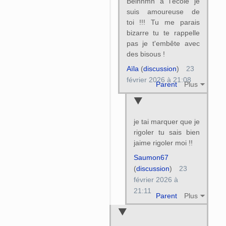
Beinnmn à l'école je
suis amoureuse de
toi !!! Tu me parais
bizarre tu te rappelle
pas je t'embête avec
des bisous !
Aïla
(
discussion
)
23
février 2026 à 21:08
Parent
Plus
je tai marquer que je
rigoler tu sais bien
jaime rigoler moi !!
Saumon67
(
discussion
)
23
février 2026 à
21:11
Parent
Plus