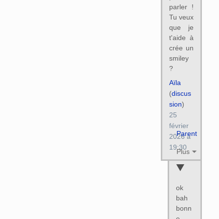
parler !
Tu veux
que je
t'aide à
crée un
smiley
?
Aïla
(
discus
sion
)
25
février
Parent
2026 à
19:30
Plus
ok
bah
bonn
e