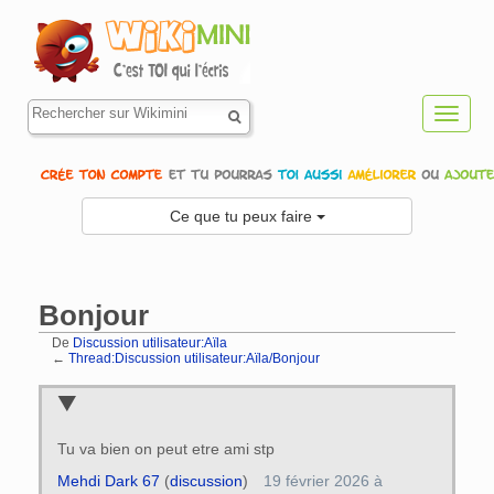
Toggl
navig
Ce que tu peux faire
Bonjour
De
Discussion utilisateur:Aïla
←
Thread:Discussion utilisateur:Aïla/Bonjour
Aller à :
navigation
,
rechercher
Tu va bien on peut etre ami stp
Mehdi Dark 67
(
discussion
)
19 février 2026 à