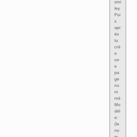
smi
ley.
Pui
s
apr
ès
tu
cré
e
un
e
pa
ge
no
m
mé
Mo
dèl
e:
(le
no
m