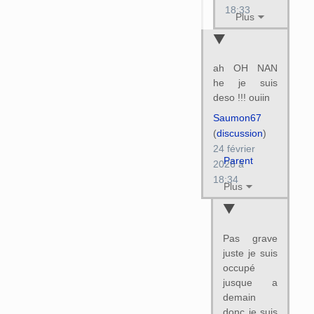
18:33
Plus
ah OH NAN
he je suis
deso !!! ouiin
Saumon67
(
discussion
)
24 février
Parent
2026 à
18:34
Plus
Pas grave
juste je suis
occupé
jusque a
demain
donc je suis