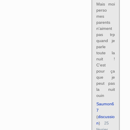
Mais moi
perso
mes
parents
n'aiment
pas trp
quand je
parle
toute la
nuit !
C'est
pour ça
que je
peut pas
la nuit
ouin
Saumon6
7
(
discussio
n
)
25
février