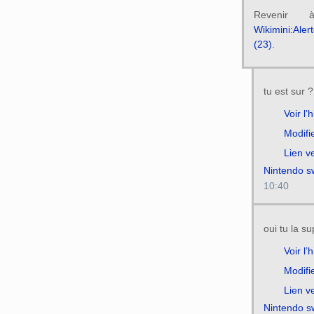
Reveni
Wikimini:Ale
(23)
.
tu est sur ?
Voir l’
Modifi
Lien v
Nintendo s
10:40
oui tu la su
Voir l’
Modifi
Lien v
Nintendo s