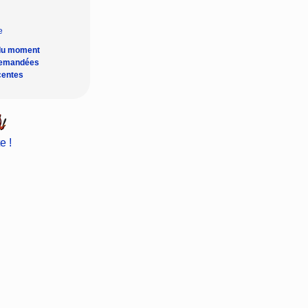
du moment
demandées
centes
e !