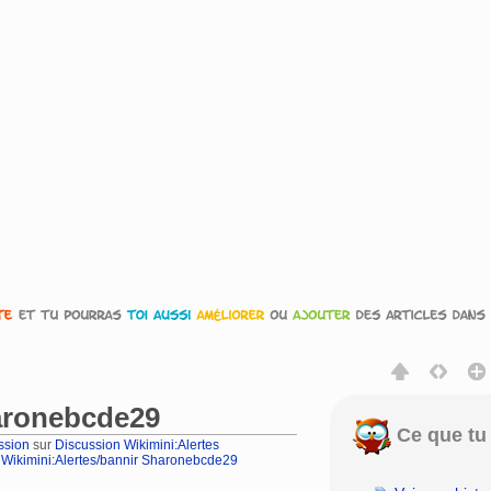
aronebcde29
Ce que tu 
ssion
sur
Discussion Wikimini:Alertes
 Wikimini:Alertes/bannir Sharonebcde29