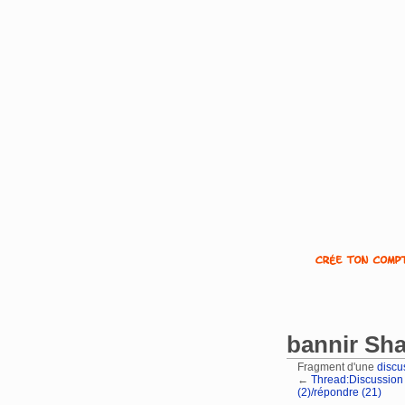
bannir Sh
Fragment d'une
discu
←
Thread:Discussion
(2)/répondre (21)