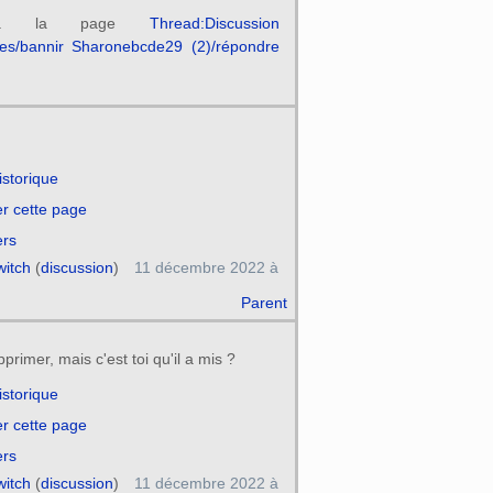
r à la page
Thread:Discussion
rtes/bannir Sharonebcde29 (2)/répondre
historique
er cette page
ers
witch
(
discussion
)
11 décembre 2022 à
Parent
pprimer, mais c'est toi qu'il a mis ?
historique
er cette page
ers
witch
(
discussion
)
11 décembre 2022 à