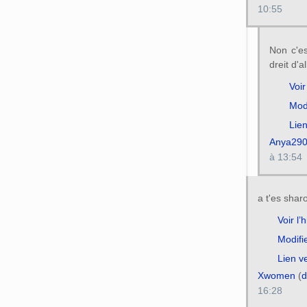
10:55
Non c'es
dreit d'a
Voir
Modi
Lien
Anya29
à 13:54
a t'es sha
Voir l’
Modifi
Lien v
Xwomen
(
d
16:28