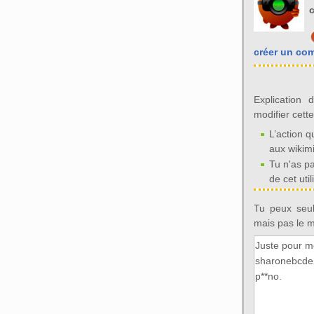
c
créer un co
Explication 
modifier cett
L’action q
aux wikim
Tu n'as p
de cet util
Tu peux seul
mais pas le mo