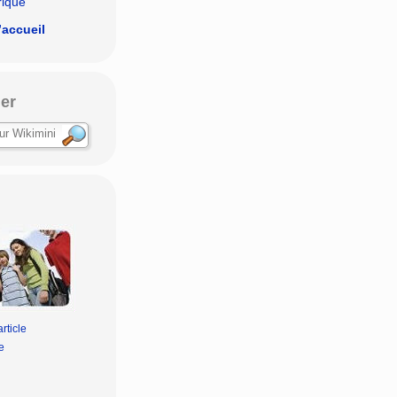
rique
’accueil
er
rticle
e