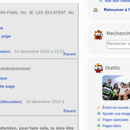
rechercher
Voir son histo
Retourner à l
EMI-FINAL OU JE LES ÉCLATENT AU
ue
Recherch
e page
ssion
)
10 décembre 2022 à 23:21
Parent
Outils
AHAHAHAHAHAAH
rique
tte page
(
discussion
)
10 décembre 2022 à
Écrire un nouvel a
Parent
Ajouter une imag
Pages spéciales
Pages liées
ttention, pour faire cela, tu dois être