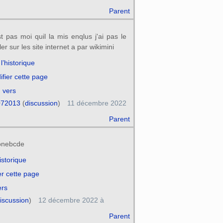
Parent
t pas moi quil la mis enqlus j'ai pas le
ller sur les site internet a par wikimini
 l’historique
fier cette page
 vers
072013
(
discussion
)
11 décembre 2022
Parent
ronebcde
historique
er cette page
ers
iscussion
)
12 décembre 2022 à
Parent