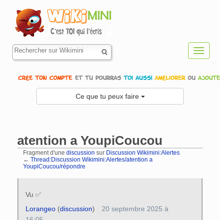
Toggl
navig
Ce que tu peux faire
atention a YoupiCoucou
Fragment d'une
discussion
sur
Discussion Wikimini:Alertes
←
Thread:Discussion Wikimini:Alertes/atention a
YoupiCoucou/répondre
Aller à :
navigation
,
rechercher
Vu ✅️
Lorangeo
(
discussion
)
20 septembre 2025 à
16:05