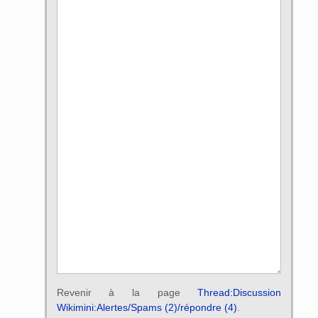
Revenir à la page
Thread:Discussion
Wikimini:Alertes/Spams (2)/répondre (4)
.