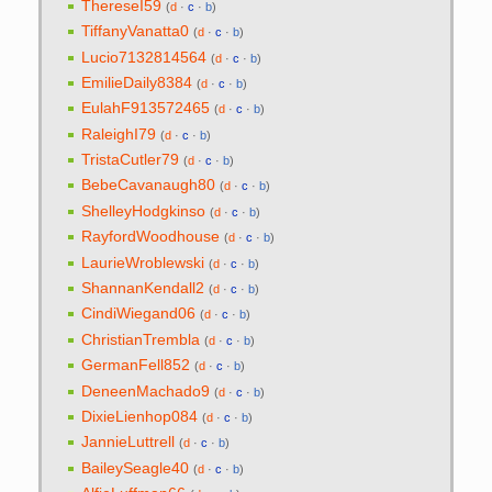
ThereseI59
(
d
·
c
·
b
)
TiffanyVanatta0
(
d
·
c
·
b
)
Lucio7132814564
(
d
·
c
·
b
)
EmilieDaily8384
(
d
·
c
·
b
)
EulahF913572465
(
d
·
c
·
b
)
RaleighI79
(
d
·
c
·
b
)
TristaCutler79
(
d
·
c
·
b
)
BebeCavanaugh80
(
d
·
c
·
b
)
ShelleyHodgkinso
(
d
·
c
·
b
)
RayfordWoodhouse
(
d
·
c
·
b
)
LaurieWroblewski
(
d
·
c
·
b
)
ShannanKendall2
(
d
·
c
·
b
)
CindiWiegand06
(
d
·
c
·
b
)
ChristianTrembla
(
d
·
c
·
b
)
GermanFell852
(
d
·
c
·
b
)
DeneenMachado9‎
(
d
·
c
·
b
)
DixieLienhop084
(
d
·
c
·
b
)
JannieLuttrell
(
d
·
c
·
b
)
BaileySeagle40
(
d
·
c
·
b
)