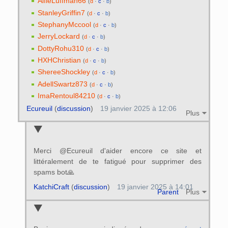
AlfieLuffman66
(
d
·
c
·
b
)
StanleyGriffin7
(
d
·
c
·
b
)
StephanyMccool
(
d
·
c
·
b
)
JerryLockard
(
d
·
c
·
b
)
DottyRohu310
(
d
·
c
·
b
)
HXHChristian
(
d
·
c
·
b
)
ShereeShockley
(
d
·
c
·
b
)
AdellSwartz873
(
d
·
c
·
b
)
ImaRentoul84210
(
d
·
c
·
b
)
Ecureuil
(
discussion
)
19 janvier 2025 à 12:06
Plus
Merci @Ecureuil d'aider encore ce site et
littéralement de te fatigué pour supprimer des
spams bot🙏
KatchiCraft
(
discussion
)
19 janvier 2025 à 14:01
Parent
Plus