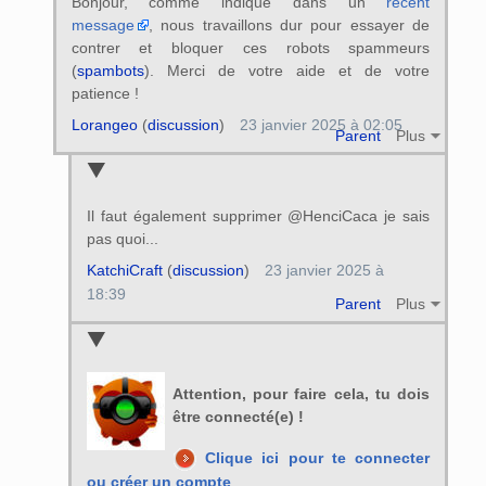
Bonjour, comme indiqué dans un
récent
message
, nous travaillons dur pour essayer de
contrer et bloquer ces robots spammeurs
(
spambots
). Merci de votre aide et de votre
patience !
Lorangeo
(
discussion
)
23 janvier 2025 à 02:05
Parent
Plus
Il faut également supprimer @HenciCaca je sais
pas quoi...
KatchiCraft
(
discussion
)
23 janvier 2025 à
18:39
Parent
Plus
Attention, pour faire cela, tu dois
être connecté(e) !
Clique ici pour te connecter
ou créer un compte