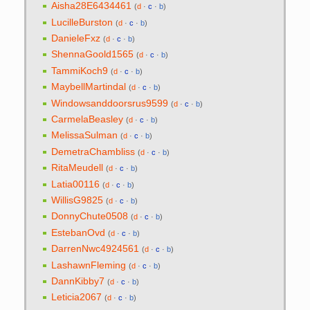
Aisha28E6434461
(
d
·
c
·
b
)
LucilleBurston
(
d
·
c
·
b
)
DanieleFxz
(
d
·
c
·
b
)
ShennaGoold1565
(
d
·
c
·
b
)
TammiKoch9
(
d
·
c
·
b
)
MaybellMartindal
(
d
·
c
·
b
)
Windowsanddoorsrus9599‎‎
(
d
·
c
·
b
)
CarmelaBeasley
(
d
·
c
·
b
)
MelissaSulman
(
d
·
c
·
b
)
DemetraChambliss
(
d
·
c
·
b
)
RitaMeudell
(
d
·
c
·
b
)
Latia00116
(
d
·
c
·
b
)
WillisG9825
(
d
·
c
·
b
)
DonnyChute0508
(
d
·
c
·
b
)
EstebanOvd
(
d
·
c
·
b
)
DarrenNwc4924561
(
d
·
c
·
b
)
LashawnFleming
(
d
·
c
·
b
)
DannKibby7
(
d
·
c
·
b
)
Leticia2067
(
d
·
c
·
b
)