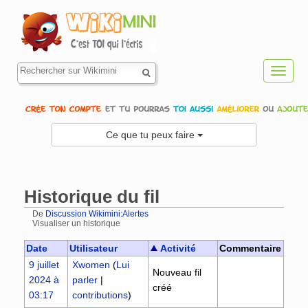
Toggl
navig
Ce que tu peux faire
Historique du fil
De
Discussion Wikimini:Alertes
Visualiser un historique
Aller à :
navigation
,
rechercher
Date
Utilisateur
Activité
Commentaire
9 juillet
Xwomen
(
Lui
Nouveau fil
2024 à
parler
|
créé
03:17
contributions
)