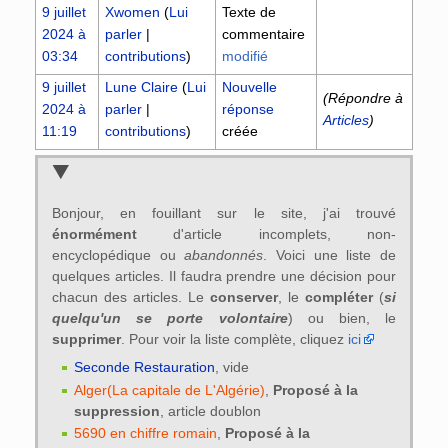
9 juillet
Xwomen
(
Lui
Texte de
2024 à
parler
|
commentaire
03:34
contributions
)
modifié
9 juillet
Lune Claire
(
Lui
Nouvelle
(Répondre à
2024 à
parler
|
réponse
Articles
)
11:19
contributions
)
créée
Bonjour, en fouillant sur le site, j'ai trouvé
énormément
d'article incomplets, non-
encyclopédique ou
abandonnés
. Voici une liste de
quelques articles. Il faudra prendre une décision pour
chacun des articles. Le
conserver
, le
compléter
(
si
quelqu'un se porte volontaire
) ou bien, le
supprimer
. Pour voir la liste complète, cliquez
ici
Seconde Restauration
, vide
Alger(La capitale de L'Algérie)
,
Proposé à la
suppression
, article doublon
‎5690 en chiffre romain
,
Proposé à la