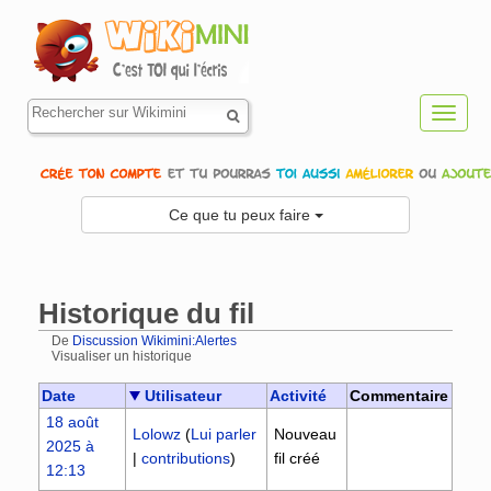
Toggl
navig
Ce que tu peux faire
Historique du fil
De
Discussion Wikimini:Alertes
Visualiser un historique
Aller à :
navigation
,
rechercher
Date
Utilisateur
Activité
Commentaire
18 août
Lolowz
(
Lui parler
Nouveau
2025 à
|
contributions
)
fil créé
12:13