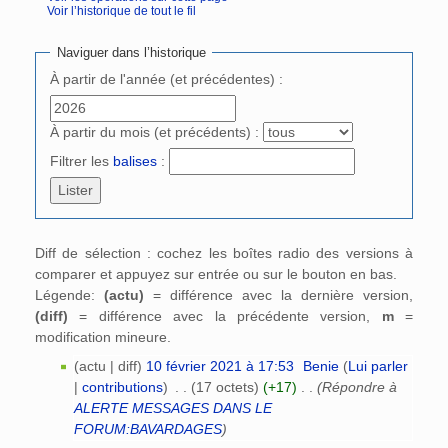
Voir l’historique de tout le fil
Aller à :
navigation
,
rechercher
Naviguer dans l’historique
À partir de l'année (et précédentes) :
À partir du mois (et précédents) :
Filtrer les
balises
:
Diff de sélection : cochez les boîtes radio des versions à
comparer et appuyez sur entrée ou sur le bouton en bas.
Légende:
(actu)
= différence avec la dernière version,
(diff)
= différence avec la précédente version,
m
=
modification mineure.
(actu | diff)
10 février 2021 à 17:53
‎
Benie
(
Lui parler
|
contributions
)
‎
. .
(17 octets)
(+17)
‎
. .
(Répondre à
ALERTE MESSAGES DANS LE
FORUM:BAVARDAGES
)