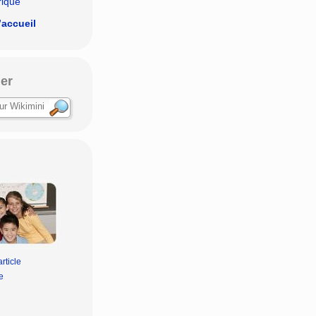
rique
’accueil
er
rticle
e