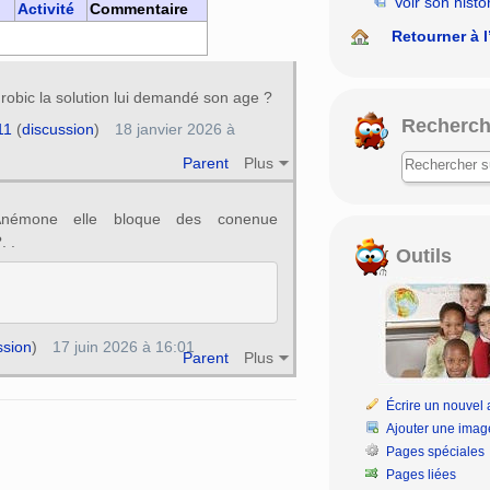
Voir son histo
Activité
Commentaire
Retourner à l
robic la solution lui demandé son age ?
Recherch
11
(
discussion
)
18 janvier 2026 à
Parent
Plus
Anémone elle bloque des conenue
. .
Outils
ssion
)
17 juin 2026 à 16:01
Parent
Plus
Écrire un nouvel a
Ajouter une imag
Pages spéciales
Pages liées