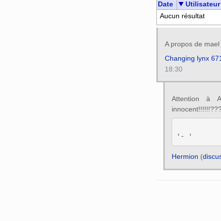
Date
Utilisateur
Aucun résultat
A propos de mael 
Changing lynx 67
18:30
Attention à 
innocent!!!!!!???
Hermion
(
discu