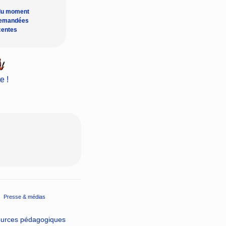
du moment
demandées
centes
e !
Presse & médias
ources pédagogiques