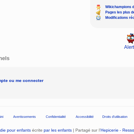
Wikichampions 
Pages les plus 
Modifications ré
Alert
nels
mpte ou me connecter
ini
Avertissements
Confidentialité
Accessibilité
Droits d'utilisation
die pour enfants
écrite
par les enfants
| Partagé sur l’
Hepicerie - Ress