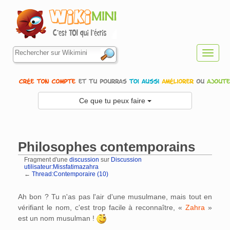
Toggl
navig
Ce que tu peux faire
Philosophes contemporains
Fragment d'une
discussion
sur
Discussion
utilisateur:Missfatimazahra
←
Thread:Contemporaire (10)
Aller à :
navigation
,
rechercher
Ah bon ? Tu n'as pas l'air d'une musulmane, mais tout en
vérifiant le nom, c'est trop facile à reconnaître, «
Zahra
»
est un nom musulman !