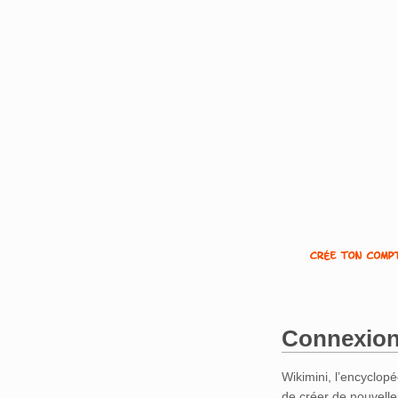
Connexion
Aller à :
navigation
,
Wikimini, l’encyclopé
de créer de nouvelle