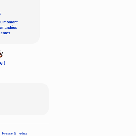
du moment
demandées
centes
e !
Presse & médias