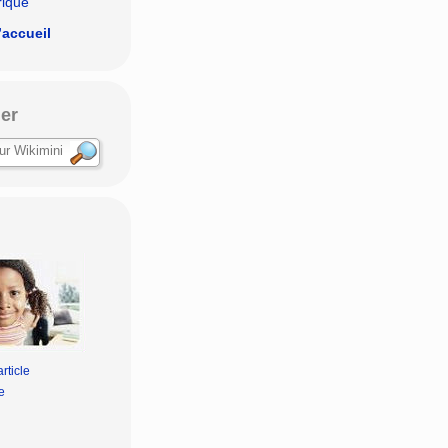
rique
’accueil
er
rticle
e