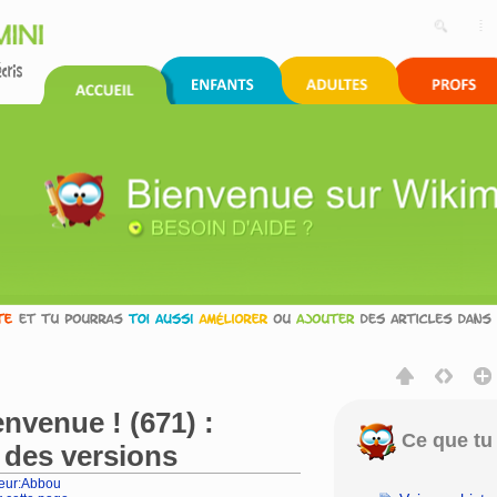
nvenue ! (671) :
Ce que tu 
 des versions
teur:Abbou