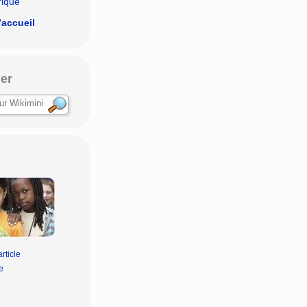
rique
’accueil
er
rticle
e