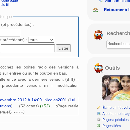
Voir son histo
r cette page
 le fil
rechercher
Retourner à l
torique
e (et précédentes) :
Recherch
et précédents) :
: cochez les boîtes radio des versions à
Outils
 sur entrée ou sur le bouton en bas.
ifférence avec la dernière version,
(diff)
=
a précédente version,
m
= modification
novembre 2012 à 14:09
‎
Nicolas2001
(
Lui
butions
)
‎
. .
(52 octets)
(+52)
‎
. .
(Page créée
Écrire un nouvel a
enue}} ~~~ »)
Ajouter une imag
Pages spéciales
Pages liées