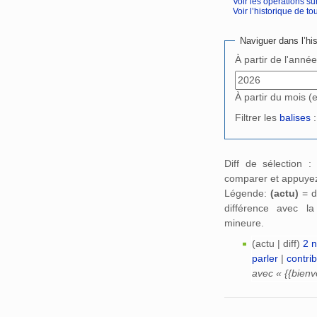
Voir les opérations su
Voir l’historique de tout
Aller à :
navigation
,
Naviguer dans l’his
À partir de l'anné
À partir du mois (
Filtrer les
balises
:
Diff de sélection 
comparer et appuyez
Légende:
(actu)
= d
différence avec l
mineure.
(actu | diff)
2 
parler
|
contri
avec « {{bienv