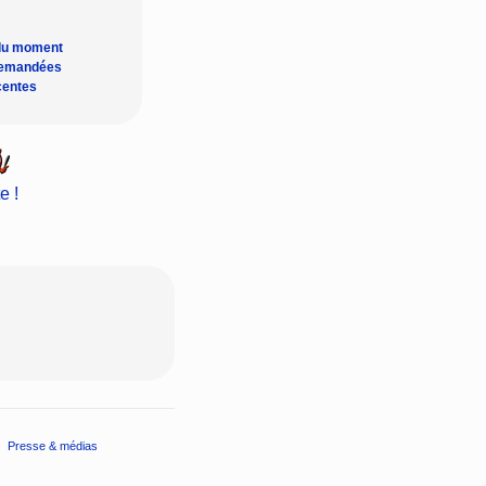
du moment
demandées
centes
e !
Presse & médias