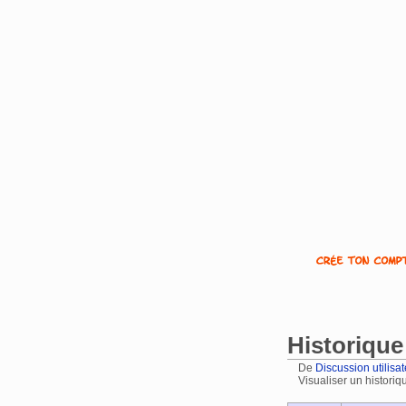
Historique 
De
Discussion utilisa
Visualiser un historiq
Aller à :
navigation
,