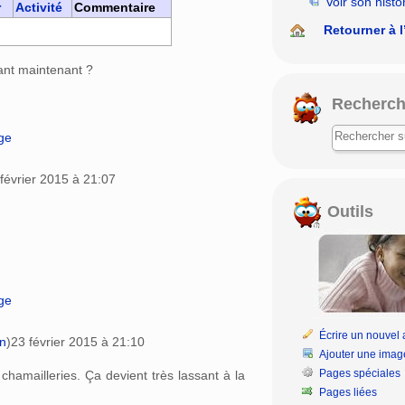
Voir son histo
r
Activité
Commentaire
Retourner à l
nt maintenant ?
Recherch
age
février 2015 à 21:07
Outils
age
Écrire un nouvel a
on
)
23 février 2015 à 21:10
Ajouter une imag
Pages spéciales
chamailleries. Ça devient très lassant à la
Pages liées