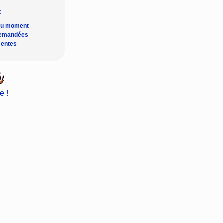
du moment
demandées
centes
e !