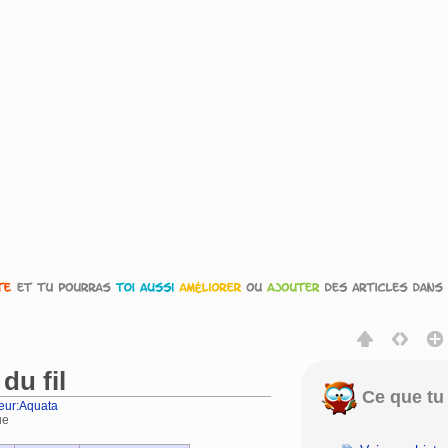
du fil
Ce que tu 
teur:Aquata
ue
rechercher