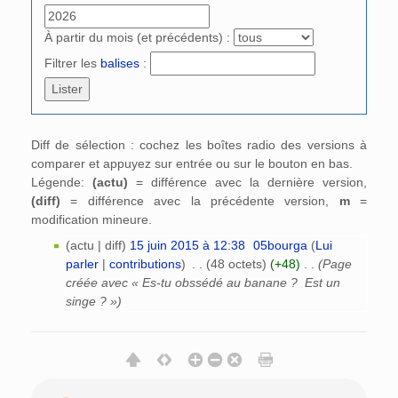
À partir du mois (et précédents) :
Filtrer les
balises
:
Diff de sélection : cochez les boîtes radio des versions à
comparer et appuyez sur entrée ou sur le bouton en bas.
Légende:
(actu)
= différence avec la dernière version,
(diff)
= différence avec la précédente version,
m
=
modification mineure.
(actu | diff)
15 juin 2015 à 12:38
‎
05bourga
(
Lui
parler
|
contributions
)
‎
. .
(48 octets)
(+48)
‎
. .
(Page
créée avec « Es-tu obssédé au banane ? Est un
singe ? »)